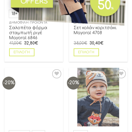
18+
04 ετών
ΔΗΜΟΦΙΛΗ ΠΡΟΪΟΝΤΑ
ΔΗΜΟΦΙΛΗ ΠΡΟΪΟΝΤΑ
Σαλοπέτα φόρμα
Σετ κολάν κοριτσάκι
σταμπωτή ριγέ
Mayoral 4708
Mayoral 6846
41,00
€
32,80
€
38,00
€
30,40
€
ΕΠΙΛΟΓΉ
ΕΠΙΛΟΓΉ
-20%
-20%
Add to
Add to
wishlist
wishlist