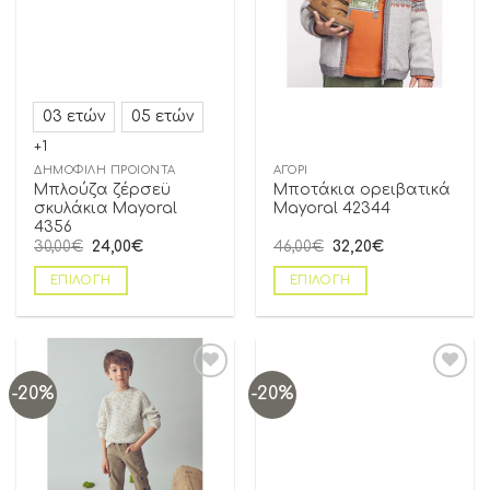
03 ετών
05 ετών
+1
ΔΗΜΟΦΙΛΗ ΠΡΟΪΟΝΤΑ
ΑΓΌΡΙ
Μπλούζα ζέρσεϋ
Μποτάκια ορειβατικά
σκυλάκια Mayoral
Mayoral 42344
4356
30,00
€
24,00
€
46,00
€
32,20
€
ΕΠΙΛΟΓΉ
ΕΠΙΛΟΓΉ
-20%
-20%
Add to
Add to
wishlist
wishlist