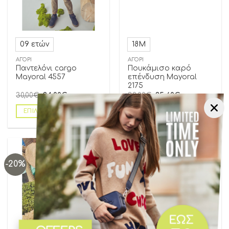
09 ετών
18Μ
ΑΓΌΡΙ
ΑΓΌΡΙ
Παντελόνι cargo
Πουκάμισο καρό
Mayoral 4557
επένδυση Mayoral
2175
30,00
€
24,00
€
32,00
€
25,60
€
ΕΠΙΛΟΓΉ
ΕΠΙΛΟΓΉ
-20%
-20%
Add to
Add to
wishlist
wishlist