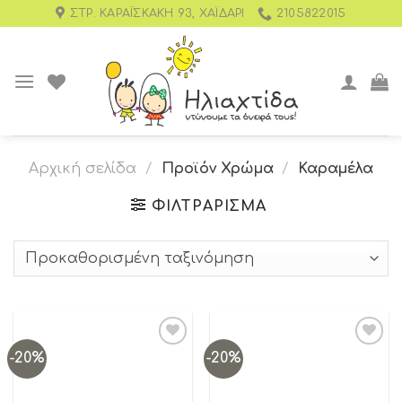
ΣΤΡ. ΚΑΡΑΪΣΚΆΚΗ 93, ΧΑΪΔΆΡΙ
2105822015
Αρχική σελίδα
/
Προϊόν Χρώμα
/
Καραμέλα
ΦΙΛΤΡΆΡΙΣΜΑ
-20%
-20%
Add to
Add to
wishlist
wishlist