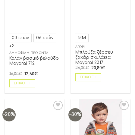
03 ετών
06 ετών
18Μ
+2
ΑΓΌΡΙ
Μπλούζα ζέρσεϋ
ΔΗΜΟΦΙΛΗ ΠΡΟΪΟΝΤΑ
ζακάρ σκυλάκια
Κολάν βασικό βελούδο
Mayoral 2317
Mayoral 712
26,00
€
20,80
€
16,00
€
12,80
€
ΕΠΙΛΟΓΉ
ΕΠΙΛΟΓΉ
-20%
-30%
Add to
Add to
wishlist
wishlist