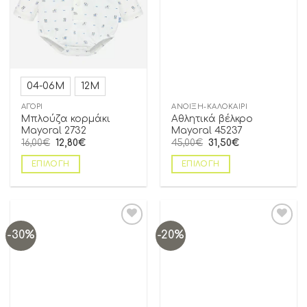
04-06Μ
12Μ
ΑΓΌΡΙ
ΆΝΟΙΞΗ-ΚΑΛΟΚΑΊΡΙ
Mπλούζα κορμάκι
Αθλητικά βέλκρο
Mayoral 2732
Mayoral 45237
16,00
€
12,80
€
45,00
€
31,50
€
ΕΠΙΛΟΓΉ
ΕΠΙΛΟΓΉ
-30%
-20%
Add to
Add to
wishlist
wishlist