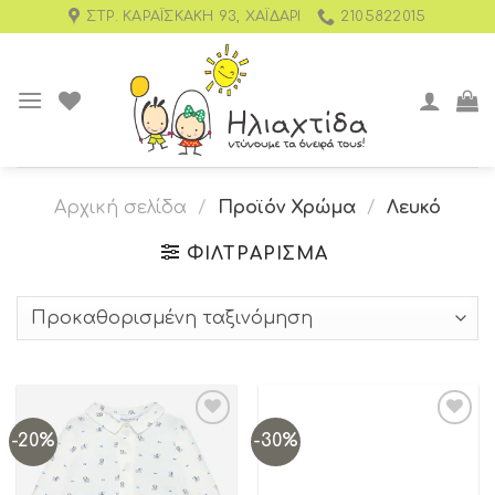
ΣΤΡ. ΚΑΡΑΪΣΚΆΚΗ 93, ΧΑΪΔΆΡΙ
2105822015
Αρχική σελίδα
/
Προϊόν Χρώμα
/
Λευκό
ΦΙΛΤΡΆΡΙΣΜΑ
-20%
-30%
Add to
Add to
wishlist
wishlist