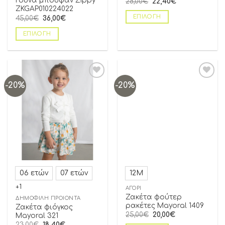
Γούνα μπουφάν Zippy
28,00
€
22,40
€
ZKGAP010224022
ΕΠΙΛΟΓΉ
45,00
€
36,00
€
ΕΠΙΛΟΓΉ
-20%
-20%
Add to
Add to
wishlist
wishlist
06 ετών
07 ετών
12Μ
+1
ΑΓΌΡΙ
Ζακέτα φούτερ
ΔΗΜΟΦΙΛΗ ΠΡΟΪΟΝΤΑ
ρακέτες Mayoral 1409
Ζακέτα φιόγκος
25,00
€
20,00
€
Mayoral 321
23,00
€
18,40
€