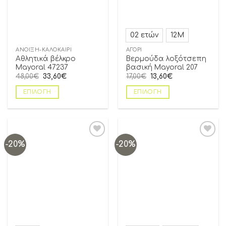
02 ετών
12Μ
ΆΝΟΙΞΗ-ΚΑΛΟΚΑΊΡΙ
ΑΓΌΡΙ
Αθλητικά βέλκρο
Βερμούδα λοξότσεπη
Mayoral 47237
βασική Mayoral 207
48,00
€
33,60
€
17,00
€
13,60
€
ΕΠΙΛΟΓΉ
ΕΠΙΛΟΓΉ
-20%
-20%
Add to
Add to
wishlist
wishlist