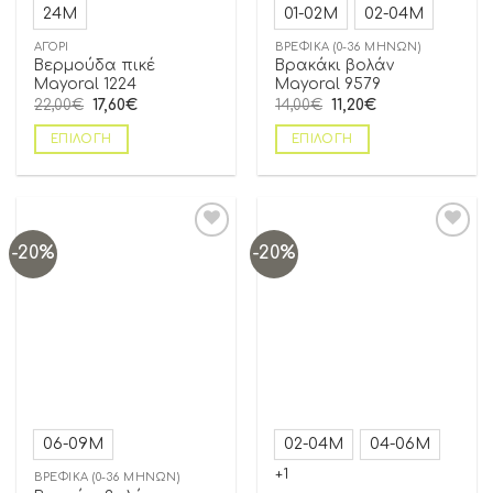
24Μ
01-02Μ
02-04Μ
ΑΓΌΡΙ
ΒΡΕΦΙΚΆ (0-36 ΜΗΝΏΝ)
Βερμούδα πικέ
Βρακάκι βολάν
Mayoral 1224
Mayoral 9579
22,00
€
17,60
€
14,00
€
11,20
€
ΕΠΙΛΟΓΉ
ΕΠΙΛΟΓΉ
-20%
-20%
Add to
Add to
wishlist
wishlist
06-09Μ
02-04Μ
04-06Μ
+1
ΒΡΕΦΙΚΆ (0-36 ΜΗΝΏΝ)