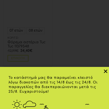
07 ετών
08 ετών
ΚΟΡΊΤΣΙ
Φόρεμα αστέρια Tuc
Tuc 11379548
42,99
€
34,40
€
ΕΠΙΛΟΓΉ
Το κατάστημά μας θα παραμείνει κλειστό
λόγω διακοπών από τις 14/8 έως τις 24/8. Οι
Ωράριο Λειτουργίας
παραγγελίες θα διεκπεραιώνονται μετά τις
Δευτέρα - Τετάρτη -
25/8. Ευχαριστούμε!
Σαββάτο: 9:00 - 15:00
Τρίτη - Πέμπτη -