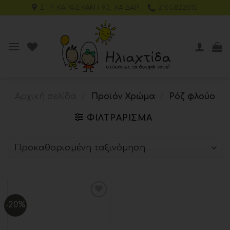
ΣΤΡ. ΚΑΡΑΪΣΚΆΚΗ 93, ΧΑΪΔΆΡΙ
2105822015
Αρχική σελίδα
/
Προϊόν Χρώμα
/
Ρόζ φλούο
ΦΙΛΤΡΆΡΙΣΜΑ
-20%
Add to
wishlist