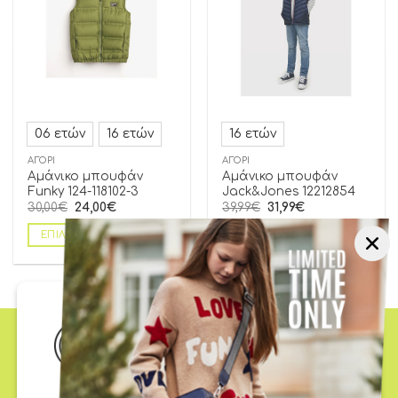
06 ετών
16 ετών
16 ετών
ΑΓΌΡΙ
ΑΓΌΡΙ
Αμάνικο μπουφάν
Αμάνικο μπουφάν
Funky 124-118102-3
Jack&Jones 12212854
30,00
€
24,00
€
39,99
€
31,99
€
ΕΠΙΛΟΓΉ
ΕΠΙΛΟΓΉ
Ωράριο Λειτουργίας
Δευτέρα - Τετάρτη -
Σαββάτο: 9:00 - 15:00