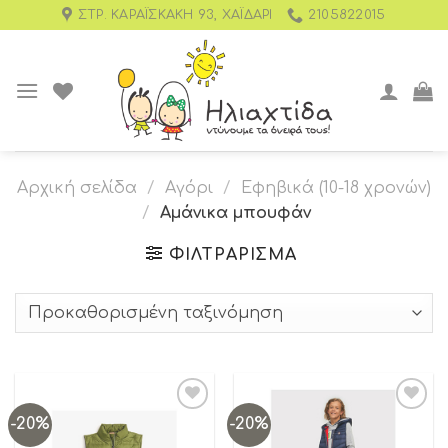
ΣΤΡ. ΚΑΡΑΪΣΚΆΚΗ 93, ΧΑΪΔΆΡΙ
2105822015
Αρχική σελίδα
/
Αγόρι
/
Εφηβικά (10-18 χρονών)
/
Αμάνικα μπουφάν
ΦΙΛΤΡΆΡΙΣΜΑ
-20%
-20%
Add to
Add to
wishlist
wishlist