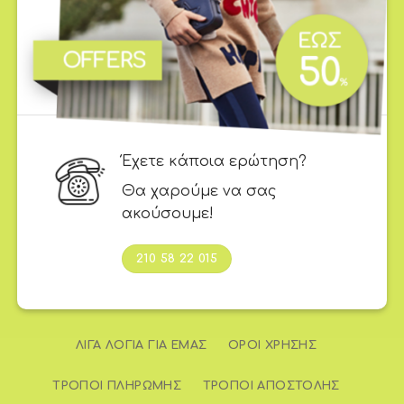
Τρίτη - Πέμπτη -
Παρασκευή: 9:00 - 14:00 &
17:00 - 21:00
Έχετε κάποια ερώτηση?
Θα χαρούμε να σας
ακούσουμε!
210 58 22 015
ΛΊΓΑ ΛΌΓΙΑ ΓΙΑ ΕΜΆΣ
ΌΡΟΙ ΧΡΉΣΗΣ
ΤΡΌΠΟΙ ΠΛΗΡΩΜΉΣ
ΤΡΌΠΟΙ ΑΠΟΣΤΟΛΉΣ