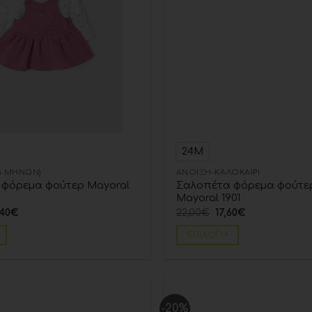
24Μ
36 ΜΗΝΏΝ)
ΆΝΟΙΞΗ-ΚΑΛΟΚΑΊΡΙ
φόρεμα φούτερ Mayoral
Σαλοπέτα φόρεμα φούτερ
Mayoral 1901
,40
€
22,00
€
17,60
€
ΕΠΙΛΟΓΉ
-20%
Add to