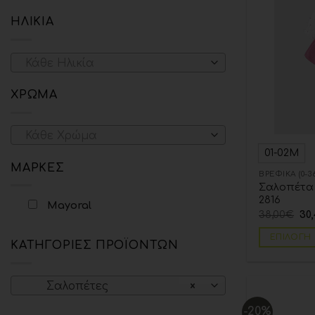
ΗΛΙΚΊΑ
Κάθε Ηλικία
ΧΡΏΜΑ
Κάθε Χρώμα
01-02Μ
ΜΆΡΚΕΣ
ΒΡΕΦΙΚΆ (0-
Σαλοπέτα 
2816
Mayoral
38,00
€
30
ΕΠΙΛΟΓΉ
ΚΑΤΗΓΟΡΊΕΣ ΠΡΟΪΌΝΤΩΝ
Σαλοπέτες
×
-20%