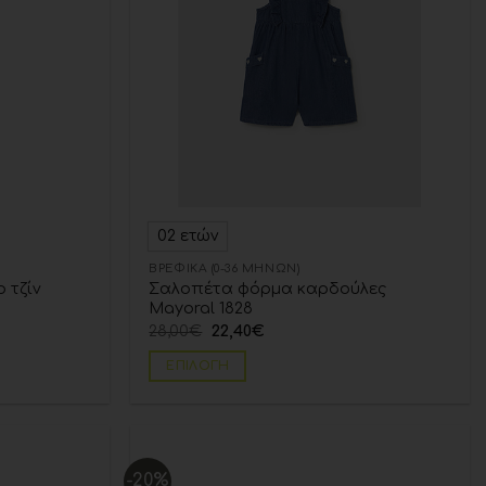
02 ετών
ΒΡΕΦΙΚΆ (0-36 ΜΗΝΏΝ)
 τζίν
Σαλοπέτα φόρμα καρδούλες
Mayoral 1828
28,00
€
22,40
€
ΕΠΙΛΟΓΉ
-20%
Add to
Add to