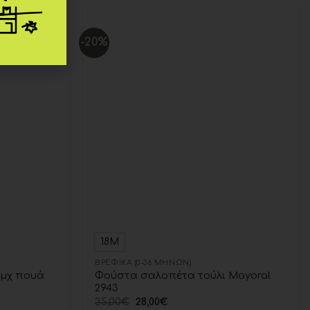
-20%
Add to
Add to
wishlist
wishlist
18Μ
ΒΡΕΦΙΚΆ (0-36 ΜΗΝΏΝ)
τμχ πουά
Φούστα σαλοπέτα τούλι Mayoral
2943
35,00
€
28,00
€