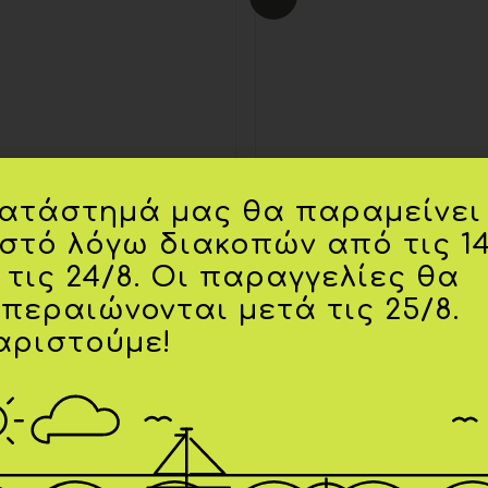
wishlist
κατάστημά μας θα παραμείνει
ιστό λόγω διακοπών από τις 1
 τις 24/8. Οι παραγγελίες θα
κπεραιώνονται μετά τις 25/8.
12Μ
18Μ
αριστούμε!
36 ΜΗΝΏΝ)
ΒΡΕΦΙΚΆ (0-36 ΜΗΝΏΝ)
 φόρμα σταμπωτή
Σαλοπέτα-φόρμα λουλού
839
Mayoral 1829
60
€
23,00
€
18,40
€
ΕΠΙΛΟΓΉ