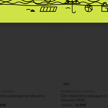
-20%
Add to
wishlist
18Μ
36 ΜΗΝΏΝ)
ΒΡΕΦΙΚΆ (0-36 ΜΗΝΏΝ)
έτα μαργαρίτες Mayoral
Σετ σαλοπέτα φόρεμα 2 
Mayoral 2926
60
€
40,00
€
32,00
€