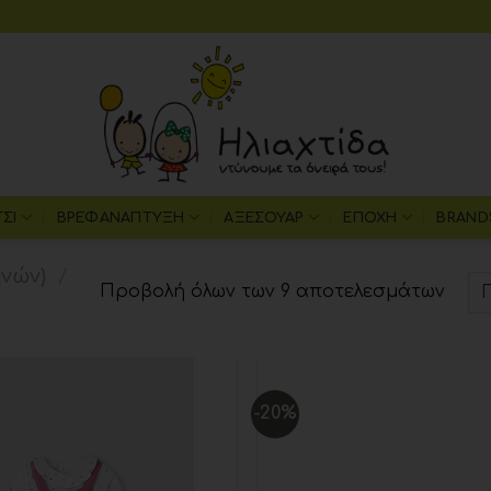
ΤΣΙ
ΒΡΕΦΑΝΆΠΤΥΞΗ
ΑΞΕΣΟΥΆΡ
ΕΠΟΧΉ
BRAND
ηνών)
/
Προβολή όλων των 9 αποτελεσμάτων
-20%
Add to
wishlist