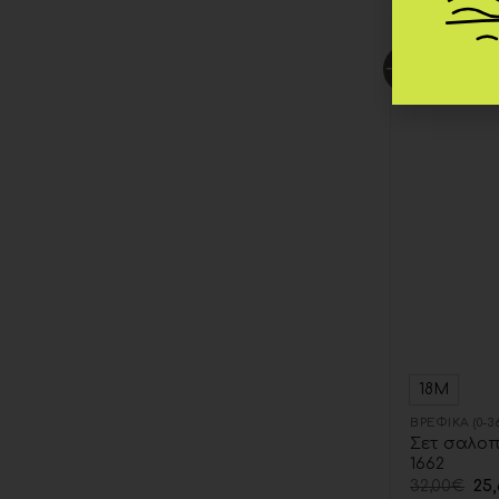
-20%
18Μ
ΒΡΕΦΙΚΆ (0-
Σετ σαλοπ
1662
32,00
€
25,