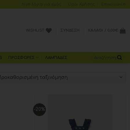
Λίγα λόγια για εμάς
Όροι Xρήσης
Επικοινωνία
WISHLIST
ΣΎΝΔΕΣΗ
ΚΑΛΆΘΙ /
0,00
€
S
ΠΡΟΣΦΟΡΈΣ
ΛΑΜΠΆΔΕΣ
-20%
Add to
Add to
wishlist
wishlist