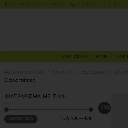
ΣΤΡ. ΚΑΡΑΪΣΚΆΚΗ 93, ΧΑΪΔΆΡΙ
2105822015
ΝΕΕΣ ΑΦΙΞΕΙΣ
ΑΓΌΡΙ
ΚΟΡΊ
Αρχική σελίδα
/
Κορίτσι
/
Βρεφικά (0-36 μ
Σαλοπέτες
ΦΙΛΤΡΆΡΙΣΜΑ ΜΕ ΤΙΜΉ
-20%
Τιμή:
10€
—
40€
ΦΙΛΤΡΆΡΙΣΜΑ