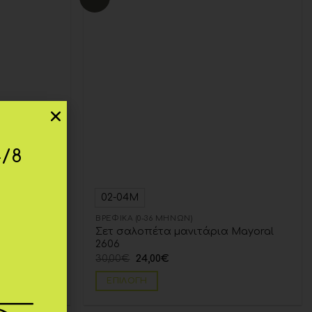
wishlist
wishlist
4/8
02-04Μ
ΒΡΕΦΙΚΆ (0-36 ΜΗΝΏΝ)
δια
Σετ σαλοπέτα μανιτάρια Mayoral
2606
30,00
€
24,00
€
ΕΠΙΛΟΓΉ