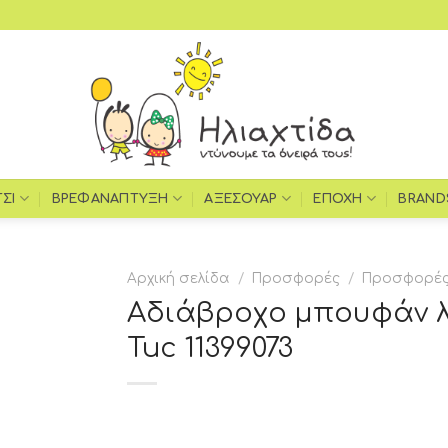
ΤΣΙ
ΒΡΕΦΑΝΆΠΤΥΞΗ
ΑΞΕΣΟΥΆΡ
ΕΠΟΧΉ
BRAND
Αρχική σελίδα
/
Προσφορές
/
Προσφορές
Αδιάβροχο μπουφάν λ
Add to
Tuc 11399073
wishlist