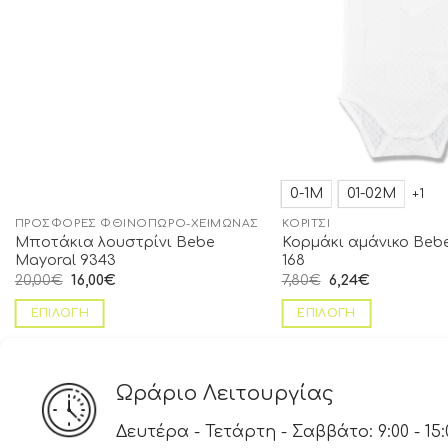
0-1Μ
01-02Μ
+1
ΠΡΟΣΦΟΡΈΣ ΦΘΙΝΌΠΩΡΟ-ΧΕΙΜΏΝΑΣ
ΚΟΡΊΤΣΙ
Μποτάκια λουστρίνι Bebe
Κορμάκι αμάνικο Beb
Mayoral 9343
168
20,00
€
16,00
€
7,80
€
6,24
€
ΕΠΙΛΟΓΉ
ΕΠΙΛΟΓΉ
Ωράριο Λειτουργίας
Δευτέρα - Τετάρτη - Σαββάτο: 9:00 - 15: