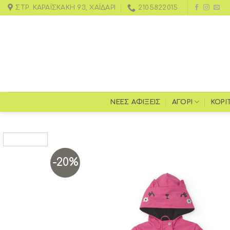
ΣΤΡ. ΚΑΡΑΪΣΚΆΚΗ 93, ΧΑΪΔΆΡΙ
2105822015
ΝΕΕΣ ΑΦΙΞΕΙΣ
ΑΓΌΡΙ
ΚΟΡΊ
-20%