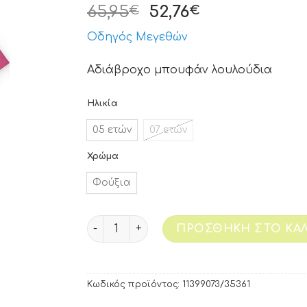
65,95
52,76
€
€
Οδηγός Μεγεθών
Αδιάβροχο μπουφάν λουλούδια
Ηλικία
05 ετών
07 ετών
Χρώμα
Φούξια
ΠΡΟΣΘΉΚΗ ΣΤΟ ΚΑΛ
Κωδικός προϊόντος:
11399073/35361