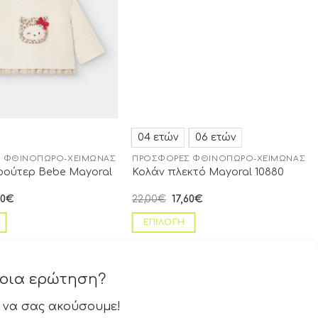
04 ετών
06 ετών
 ΦΘΙΝΌΠΩΡΟ-ΧΕΙΜΏΝΑΣ
ΠΡΟΣΦΟΡΈΣ ΦΘΙΝΌΠΩΡΟ-ΧΕΙΜΏΝΑΣ
ούτερ Bebe Mayoral
Κολάν πλεκτό Mayoral 10880
60
€
22,00
€
17,60
€
ΕΠΙΛΟΓΉ
ποια ερώτηση?
 να σας ακούσουμε!