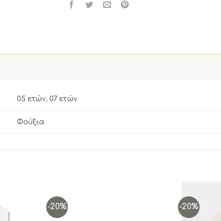
05 ετών
,
07 ετών
Φούξια
-20%
-20%
Add to
Add to
wishlist
wishlist