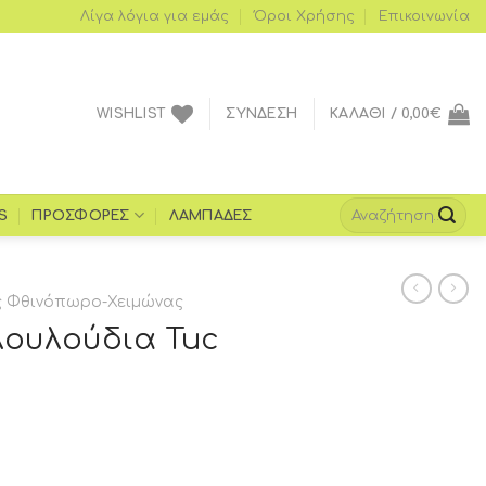
Λίγα λόγια για εμάς
Όροι Xρήσης
Επικοινωνία
WISHLIST
ΣΎΝΔΕΣΗ
ΚΑΛΆΘΙ /
0,00
€
S
ΠΡΟΣΦΟΡΈΣ
ΛΑΜΠΆΔΕΣ
 Φθινόπωρο-Χειμώνας
ουλούδια Tuc