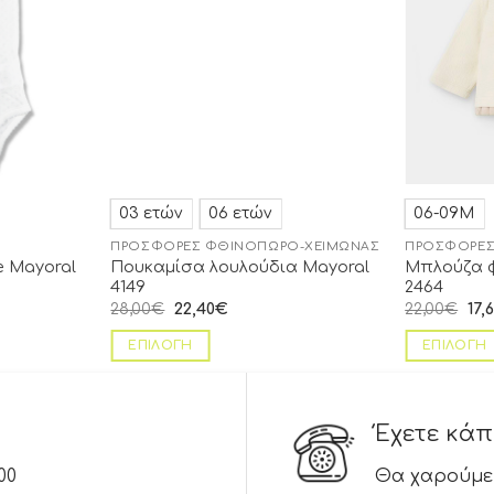
03 ετών
06 ετών
06-09Μ
ΠΡΟΣΦΟΡΈΣ ΦΘΙΝΌΠΩΡΟ-ΧΕΙΜΏΝΑΣ
ΠΡΟΣΦΟΡΈΣ
e Mayoral
Πουκαμίσα λουλούδια Mayoral
Μπλούζα φ
4149
2464
28,00
€
22,40
€
22,00
€
17,
ΕΠΙΛΟΓΉ
ΕΠΙΛΟΓΉ
Έχετε κά
00
Θα χαρούμε