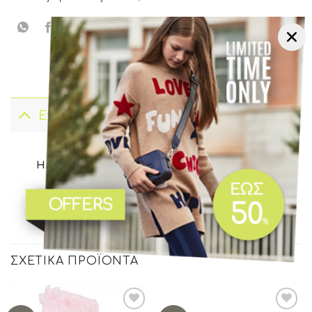
Επιπλέον πληροφορίες
06 ετών
,
08 ετών
,
10 ετών
,
12 ετών
,
ΗΛΙΚΊΑ
14 ετών
,
16 ετών
ΧΡΏΜΑ
Λιλά
ΣΧΕΤΙΚΆ ΠΡΟΪΌΝΤΑ