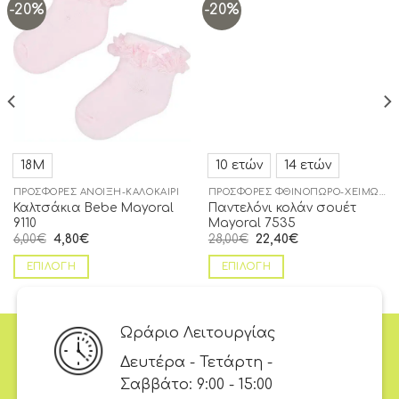
-20%
-20%
Add to
Add to
wishlist
wishlist
18Μ
10 ετών
14 ετών
ΠΡΟΣΦΟΡΈΣ ΆΝΟΙΞΗ-ΚΑΛΟΚΑΊΡΙ
ΠΡΟΣΦΟΡΈΣ ΦΘΙΝΌΠΩΡΟ-ΧΕΙΜΏΝΑΣ
Καλτσάκια Bebe Mayoral
Παντελόνι κολάν σουέτ
9110
Mayoral 7535
6,00
€
4,80
€
28,00
€
22,40
€
ΕΠΙΛΟΓΉ
ΕΠΙΛΟΓΉ
Ωράριο Λειτουργίας
Δευτέρα - Τετάρτη -
Σαββάτο: 9:00 - 15:00