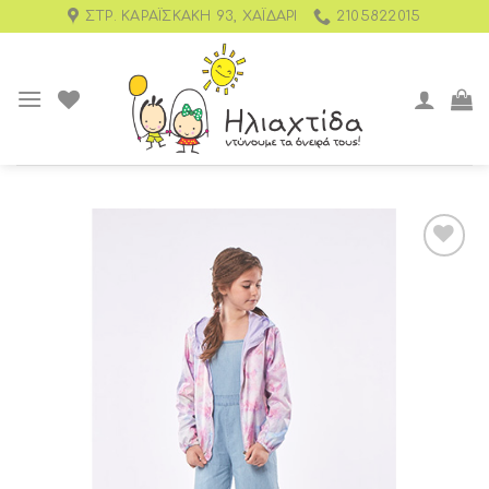
ΣΤΡ. ΚΑΡΑΪΣΚΆΚΗ 93, ΧΑΪΔΆΡΙ
2105822015
Add to
wishlist