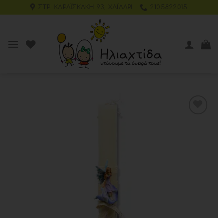
ΣΤΡ. ΚΑΡΑΪΣΚΆΚΗ 93, ΧΑΪΔΆΡΙ
2105822015
Add to
wishlist