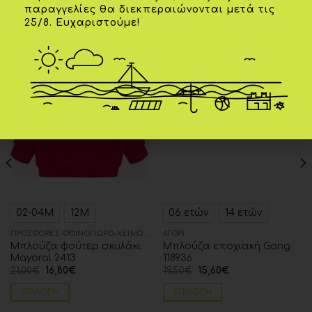
παραγγελίες θα διεκπεραιώνονται μετά τις
25/8. Ευχαριστούμε!
ΣΧΕΤΙΚΆ ΠΡΟΪΌΝΤΑ
-20%
-20%
Add to
Add to
wishlist
wishlist
02-04Μ
12Μ
06 ετών
14 ετών
ΠΡΟΣΦΟΡΈΣ ΦΘΙΝΌΠΩΡΟ-ΧΕΙΜΏΝΑΣ
ΑΓΌΡΙ
Μπλούζα φούτερ σκυλάκι
Μπλούζα εποχιακή Gang
Mayoral 2413
118936
21,00
€
16,80
€
19,50
€
15,60
€
ΕΠΙΛΟΓΉ
ΕΠΙΛΟΓΉ