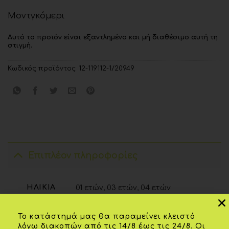
Μοντγκόμερι
Αυτό το προϊόν είναι εξαντλημένο και μή διαθέσιμο αυτή τη
στιγμή.
Κωδικός προϊόντος:
12-119112-1/20949
Επιπλέον πληροφορίες
ΗΛΙΚΊΑ
01 ετών
,
03 ετών
,
04 ετών
ΧΡΏΜΑ
Γκρί μελανζέ
Το κατάστημά μας θα παραμείνει κλειστό
λόγω διακοπών από τις 14/8 έως τις 24/8. Οι