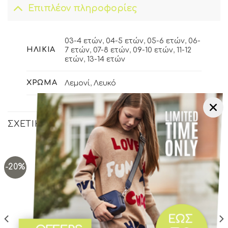
Επιπλέον πληροφορίες
03-4 ετών
,
04-5 ετών
,
05-6 ετών
,
06-
ΗΛΙΚΊΑ
7 ετών
,
07-8 ετών
,
09-10 ετών
,
11-12
ετών
,
13-14 ετών
ΧΡΏΜΑ
Λεμονί
,
Λευκό
ΣΧΕΤΙΚΆ ΠΡΟΪΌΝΤΑ
-20%
-20%
Add to
Add to
wishlist
wishlist