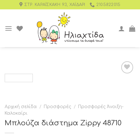
ΣΤΡ. ΚΑΡΑΪΣΚΆΚΗ 93, ΧΑΪΔΆΡΙ
2105822015
Add to
wishlist
Αρχική σελίδα
/
Προσφορές
/
Προσφορές Άνοιξη-
Καλοκαίρι
Μπλούζα διάστημα Zippy 48710