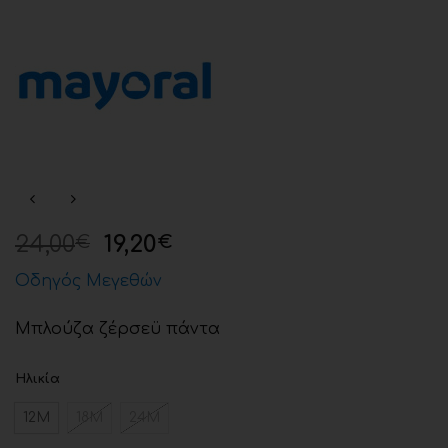
24,00
19,20
€
€
Οδηγός Μεγεθών
Μπλούζα ζέρσεϋ πάντα
Ηλικία
12Μ
18Μ
24Μ