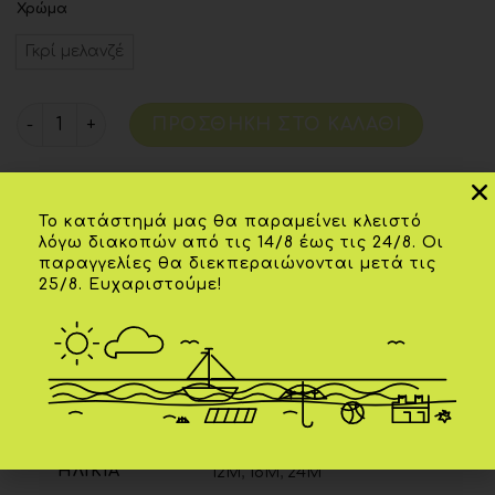
Χρώμα
Γκρί μελανζέ
ΠΡΟΣΘΉΚΗ ΣΤΟ ΚΑΛΆΘΙ
Κωδικός προϊόντος:
2313/32951
Το κατάστημά μας θα παραμείνει κλειστό
λόγω διακοπών από τις 14/8 έως τις 24/8. Οι
παραγγελίες θα διεκπεραιώνονται μετά τις
25/8. Ευχαριστούμε!
Επιπλέον πληροφορίες
ΗΛΙΚΊΑ
12Μ
,
18Μ
,
24Μ