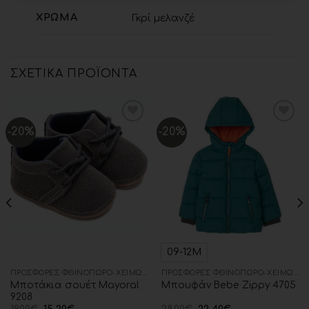
ΧΡΏΜΑ
Γκρί μελανζέ
ΣΧΕΤΙΚΆ ΠΡΟΪΌΝΤΑ
-20%
-20%
Add to
Add to
wishlist
wishlist
09-12Μ
ΠΡΟΣΦΟΡΈΣ ΦΘΙΝΌΠΩΡΟ-ΧΕΙΜΏΝΑΣ
ΠΡΟΣΦΟΡΈΣ ΦΘΙΝΌΠΩΡΟ-ΧΕΙΜΏΝΑΣ
Μποτάκια σουέτ Mayoral
Μπουφάν Bebe Zippy 4705
9208