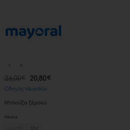
26,00
20,80
€
€
Οδηγός Μεγεθών
Μπλούζα ζέρσεϋ
Ηλικία
06-09Μ
12Μ