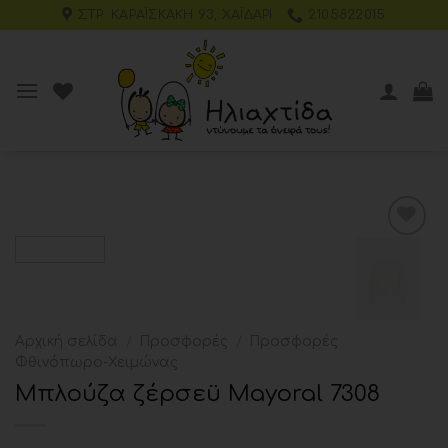
ΣΤΡ. ΚΑΡΑΪΣΚΆΚΗ 93, ΧΑΪΔΆΡΙ
2105822015
Add to
wishlist
Αρχική σελίδα
/
Προσφορές
/
Προσφορές
Φθινόπωρο-Χειμώνας
Μπλούζα ζέρσεϋ Mayoral 7308