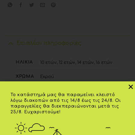
Επιπλέον πληροφορίες
ΗΛΙΚΊΑ
10 ετών
,
12 ετών
,
14 ετών
,
16 ετών
ΧΡΏΜΑ
Εκρού
Το κατάστημά μας θα παραμείνει κλειστό
λόγω διακοπών από τις 14/8 έως τις 24/8. Οι
ΣΧΕΤΙΚΆ ΠΡΟΪΌΝΤΑ
παραγγελίες θα διεκπεραιώνονται μετά τις
25/8. Ευχαριστούμε!
-20%
-20%
Add to
Add to
wishlist
wishlist