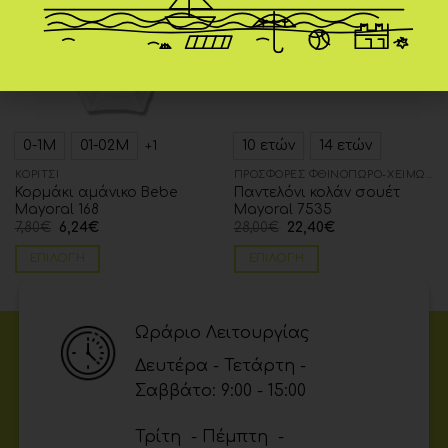
0-1Μ
01-02Μ
10 ετών
14 ετών
+1
ΚΟΡΊΤΣΙ
ΠΡΟΣΦΟΡΈΣ ΦΘΙΝΌΠΩΡΟ-ΧΕΙΜΏΝΑΣ
Κορμάκι αμάνικο Bebe
Παντελόνι κολάν σουέτ
Mayoral 168
Mayoral 7535
7,80
€
6,24
€
28,00
€
22,40
€
ΕΠΙΛΟΓΉ
ΕΠΙΛΟΓΉ
Ωράριο Λειτουργίας
Δευτέρα - Τετάρτη -
Σαββάτο: 9:00 - 15:00
Τρίτη - Πέμπτη -