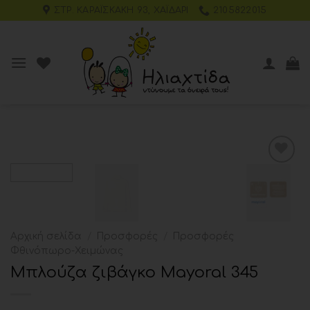
ΣΤΡ. ΚΑΡΑΪΣΚΆΚΗ 93, ΧΑΪΔΆΡΙ
2105822015
Add to
wishlist
Αρχική σελίδα
/
Προσφορές
/
Προσφορές
Φθινόπωρο-Χειμώνας
Μπλούζα ζιβάγκο Mayoral 345