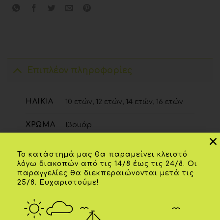
Επιπλέον πληροφορίες
ΗΛΙΚΊΑ
10 ετών
,
12 ετών
,
14 ετών
,
16 ετών
ΧΡΏΜΑ
Ιβουάρ
Το κατάστημά μας θα παραμείνει κλειστό
λόγω διακοπών από τις 14/8 έως τις 24/8. Οι
ΣΧΕΤΙΚΆ ΠΡΟΪΌΝΤΑ
παραγγελίες θα διεκπεραιώνονται μετά τις
25/8. Ευχαριστούμε!
-20%
-20%
Add to
Add to
wishlist
wishlist