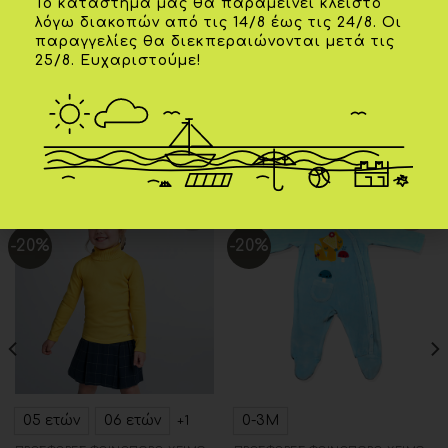
Το κατάστημά μας θα παραμείνει κλειστό
λόγω διακοπών από τις 14/8 έως τις 24/8. Οι
ΗΛΙΚΊΑ
10 ετών
,
12 ετών
,
14 ετών
,
16 ετών
παραγγελίες θα διεκπεραιώνονται μετά τις
25/8. Ευχαριστούμε!
ΧΡΏΜΑ
Ανθρακί
ΣΧΕΤΙΚΆ ΠΡΟΪΌΝΤΑ
-20%
-20%
Add to
Add to
wishlist
wishlist
05 ετών
06 ετών
0-3Μ
+1