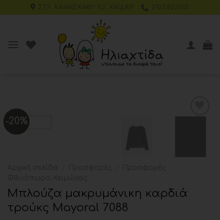
ΣΤΡ. ΚΑΡΑΪΣΚΆΚΗ 93, ΧΑΪΔΆΡΙ
2105822015
-20%
Add to
wishlist
Αρχική σελίδα
/
Προσφορές
/
Προσφορές
Φθινόπωρο-Χειμώνας
Μπλούζα μακρυμάνικη καρδιά
τρούκς Mayoral 7088