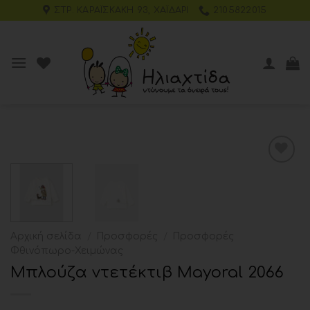
ΣΤΡ. ΚΑΡΑΪΣΚΆΚΗ 93, ΧΑΪΔΆΡΙ
2105822015
Add to
wishlist
Αρχική σελίδα
/
Προσφορές
/
Προσφορές
Φθινόπωρο-Χειμώνας
Μπλούζα ντετέκτιβ Mayoral 2066