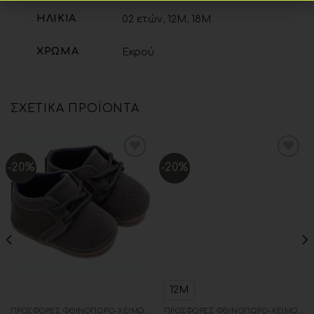
ΗΛΙΚΊΑ
02 ετών
,
12Μ
,
18Μ
ΧΡΏΜΑ
Εκρού
ΣΧΕΤΙΚΆ ΠΡΟΪΌΝΤΑ
-20%
-20%
Add to
Add to
wishlist
wishlist
12Μ
ΠΡΟΣΦΟΡΈΣ ΦΘΙΝΌΠΩΡΟ-ΧΕΙΜΏΝΑΣ
ΠΡΟΣΦΟΡΈΣ ΦΘΙΝΌΠΩΡΟ-ΧΕΙΜΏΝΑΣ