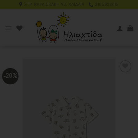
ΣΤΡ. ΚΑΡΑΪΣΚΆΚΗ 93, ΧΑΪΔΆΡΙ
2105822015
-20%
Add to
wishlist