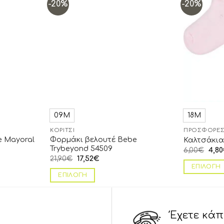
-20%
-20%
Add to
Add to
wishlist
wishlist
09Μ
18Μ
ΚΟΡΊΤΣΙ
ΠΡΟΣΦΟΡΈΣ 
e Mayoral
Φορμάκι βελουτέ Bebe
Καλτσάκια
Trybeyond 54509
6,00
€
4,80
21,90
€
17,52
€
ΕΠΙΛΟΓΉ
ΕΠΙΛΟΓΉ
Έχετε κά