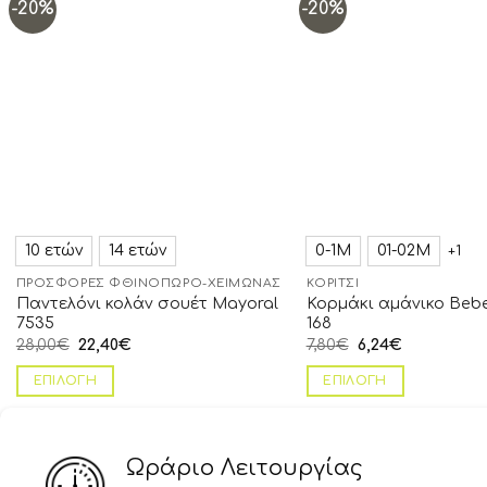
-20%
-20%
Add to
wishlist
10 ετών
14 ετών
0-1Μ
01-02Μ
+1
ΠΡΟΣΦΟΡΈΣ ΦΘΙΝΌΠΩΡΟ-ΧΕΙΜΏΝΑΣ
ΚΟΡΊΤΣΙ
Παντελόνι κολάν σουέτ Mayoral
Κορμάκι αμάνικο Beb
7535
168
28,00
€
22,40
€
7,80
€
6,24
€
ΕΠΙΛΟΓΉ
ΕΠΙΛΟΓΉ
Ωράριο Λειτουργίας