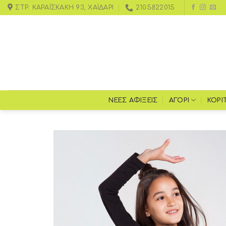
ΣΤΡ. ΚΑΡΑΪΣΚΆΚΗ 93, ΧΑΪΔΆΡΙ
2105822015
ΝΕΕΣ ΑΦΙΞΕΙΣ
ΑΓΌΡΙ
ΚΟΡΊ