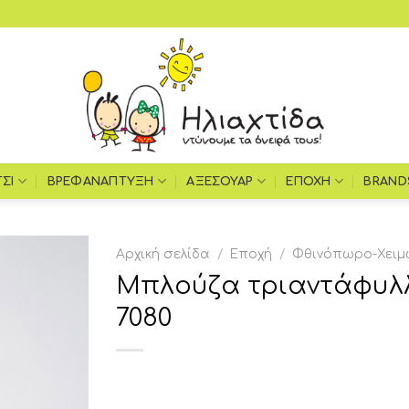
ΤΣΙ
ΒΡΕΦΑΝΆΠΤΥΞΗ
ΑΞΕΣΟΥΆΡ
ΕΠΟΧΉ
BRAND
Αρχική σελίδα
/
Εποχή
/
Φθινόπωρο-Χειμ
Μπλούζα τριαντάφυλ
Add to
7080
wishlist