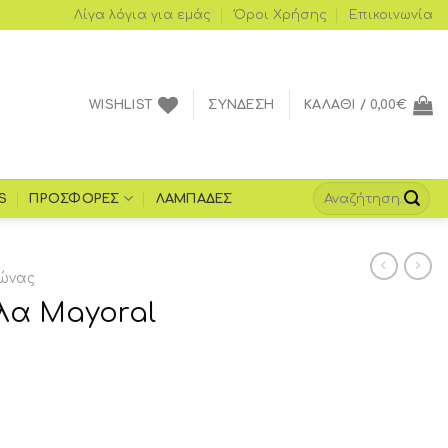
Λίγα λόγια για εμάς
Όροι Xρήσης
Επικοινωνία
WISHLIST
ΣΎΝΔΕΣΗ
ΚΑΛΆΘΙ /
0,00
€
S
ΠΡΟΣΦΟΡΈΣ
ΛΑΜΠΆΔΕΣ
ώνας
λα Mayoral