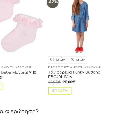
-42%
Add to
Add to
wishlist
wishlist
08 ετών
10 ετών
ΆΝΟΙΞΗ-ΚΑΛΟΚΑΊΡΙ
ΠΡΟΣΦΟΡΈΣ ΆΝΟΙΞΗ-ΚΑΛΟΚΑΊΡΙ
Τζίν φόρεμα Funky Buddha
 Bebe Mayoral 9110
FBG401-13116
€
42,95
€
25,00
€
ΕΠΙΛΟΓΉ
ποια ερώτηση?