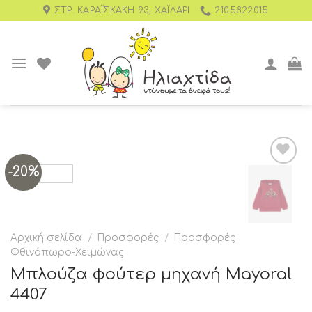
ΣΤΡ. ΚΑΡΑΪΣΚΆΚΗ 93, ΧΑΪΔΆΡΙ
2105822015
-20%
Add to
wishlist
Αρχική σελίδα
/
Προσφορές
/
Προσφορές
Φθινόπωρο-Χειμώνας
Μπλούζα φούτερ μηχανή Mayoral
4407