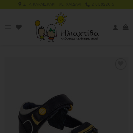
ΣΤΡ. ΚΑΡΑΪΣΚΆΚΗ 93, ΧΑΪΔΆΡΙ
2105822015
Add to
wishlist