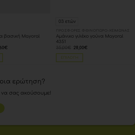
03 ετών
ΠΡΟΣΦΟΡΈΣ ΦΘΙΝΌΠΩΡΟ-ΧΕΙΜΏΝΑΣ
 βασική Mayoral
Αμάνικο γιλέκο γούνα Mayoral
4351
60
€
35,00
€
28,00
€
ΕΠΙΛΟΓΉ
ποια ερώτηση?
 να σας ακούσουμε!