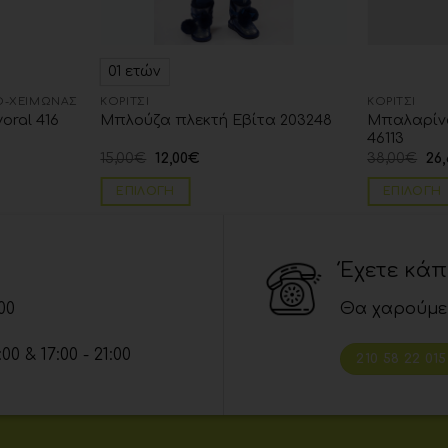
01 ετών
-ΧΕΙΜΏΝΑΣ
ΚΟΡΊΤΣΙ
ΚΟΡΊΤΣΙ
Μπαλαρίνα
ral 416
Μπλούζα πλεκτή Εβίτα 203248
46113
15,00
€
12,00
€
38,00
€
26,
ΕΠΙΛΟΓΉ
ΕΠΙΛΟΓΉ
Έχετε κά
00
Θα χαρούμε
 & 17:00 - 21:00
210 58 22 015