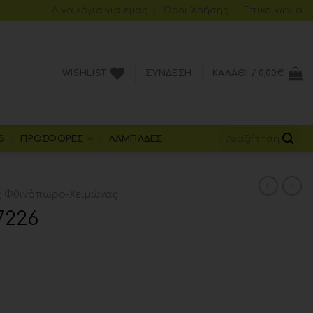
Λίγα λόγια για εμάς
Όροι Xρήσης
Επικοινωνία
WISHLIST
ΣΎΝΔΕΣΗ
ΚΑΛΆΘΙ /
0,00
€
S
ΠΡΟΣΦΟΡΈΣ
ΛΑΜΠΆΔΕΣ
 Φθινόπωρο-Χειμώνας
7226