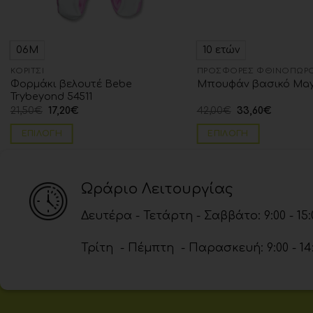
06Μ
10 ετών
ΚΟΡΊΤΣΙ
ΠΡΟΣΦΟΡΈΣ ΦΘΙΝΌΠΩΡΟ
Φορμάκι βελουτέ Bebe
Μπουφάν βασικό Mayo
Trybeyond 54511
21,50
€
17,20
€
42,00
€
33,60
€
ΕΠΙΛΟΓΉ
ΕΠΙΛΟΓΉ
Ωράριο Λειτουργίας
Δευτέρα - Τετάρτη - Σαββάτο: 9:00 - 15:
Τρίτη - Πέμπτη - Παρασκευή: 9:00 - 14:00