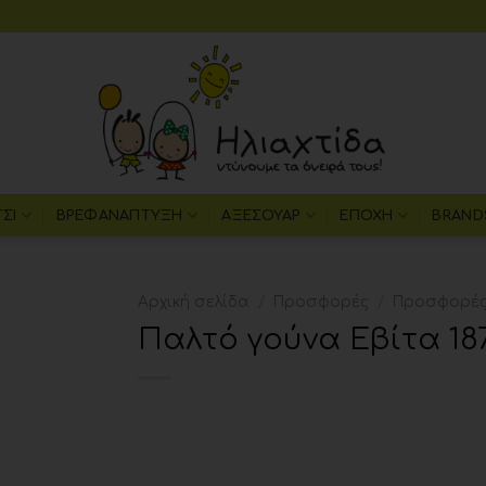
ΤΣΙ
ΒΡΕΦΑΝΆΠΤΥΞΗ
ΑΞΕΣΟΥΆΡ
ΕΠΟΧΉ
BRAND
Αρχική σελίδα
/
Προσφορές
/
Προσφορές
Παλτό γούνα Εβίτα 18
Add to
wishlist