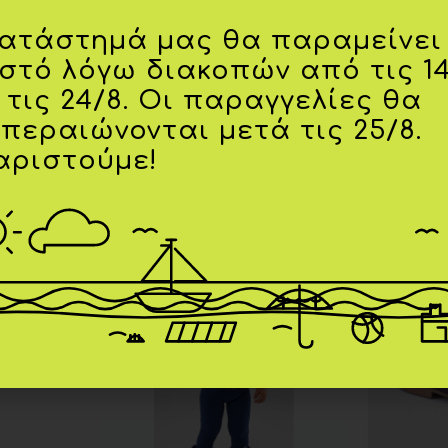
κατάστημά μας θα παραμείνει
ιστό λόγω διακοπών από τις 1
ών
,
04 ετών
,
05 ετών
 τις 24/8. Οι παραγγελίες θα
κπεραιώνονται μετά τις 25/8.
αριστούμε!
-20%
-30%
Add to
Add to
wishlist
wishlist