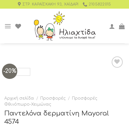
ΣΤΡ. ΚΑΡΑΪΣΚΆΚΗ 93, ΧΑΪΔΆΡΙ
2105822015
-20%
Add to
wishlist
Αρχική σελίδα
/
Προσφορές
/
Προσφορές
Φθινόπωρο-Χειμώνας
Παντελόνα δερματίνη Mayoral
4574