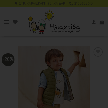
ΣΤΡ. ΚΑΡΑΪΣΚΆΚΗ 93, ΧΑΪΔΆΡΙ
2105822015
-20%
Add to
wishlist