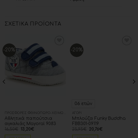
ΣΧΕΤΙΚΆ ΠΡΟΪΌΝΤΑ
-20%
-20%
Add to
Add to
wishlist
wishlist
06 ετών
ΠΡΟΣΦΟΡΈΣ ΦΘΙΝΌΠΩΡΟ-ΧΕΙΜΏΝΑΣ
ΑΓΌΡΙ
Αθλητικά παπούτσια
Μπλούζα Funky Buddha
αγκαλιάς Mayoral 9083
FBB301-09119
16,50
€
13,20
€
25,95
€
20,76
€