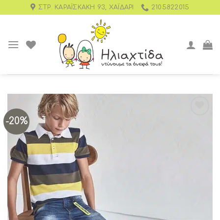
ΣΤΡ. ΚΑΡΑΪΣΚΆΚΗ 93, ΧΑΪΔΆΡΙ
2105822015
-20%
Add to
wishlist