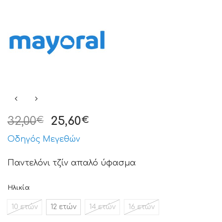
32,00
25,60
€
€
Οδηγός Μεγεθών
Παντελόνι τζίν απαλό ύφασμα
Ηλικία
10 ετών
12 ετών
14 ετών
16 ετών