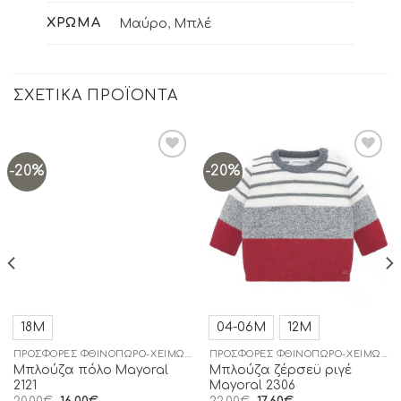
ΧΡΏΜΑ
Μαύρο
,
Μπλέ
ΣΧΕΤΙΚΆ ΠΡΟΪΌΝΤΑ
-20%
-20%
Add to
Add to
wishlist
wishlist
18Μ
04-06Μ
12Μ
ΠΡΟΣΦΟΡΈΣ ΦΘΙΝΌΠΩΡΟ-ΧΕΙΜΏΝΑΣ
ΠΡΟΣΦΟΡΈΣ ΦΘΙΝΌΠΩΡΟ-ΧΕΙΜΏΝΑΣ
Μπλούζα πόλο Mayoral
Μπλούζα ζέρσεϋ ριγέ
2121
Mayoral 2306