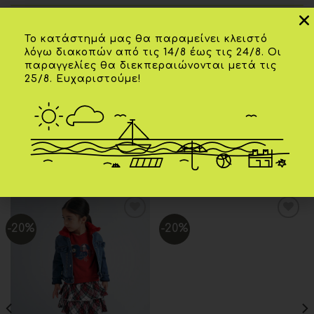
Επιπλέον πληροφορίες
Το κατάστημά μας θα παραμείνει κλειστό
λόγω διακοπών από τις 14/8 έως τις 24/8. Οι
παραγγελίες θα διεκπεραιώνονται μετά τις
02 ετών
,
03 ετών
,
04 ετών
,
05 ετών
,
ΗΛΙΚΊΑ
25/8. Ευχαριστούμε!
06 ετών
ΧΡΏΜΑ
Κίτρινο
ΣΧΕΤΙΚΆ ΠΡΟΪΌΝΤΑ
-20%
-20%
Add to
Add to
wishlist
wishlist