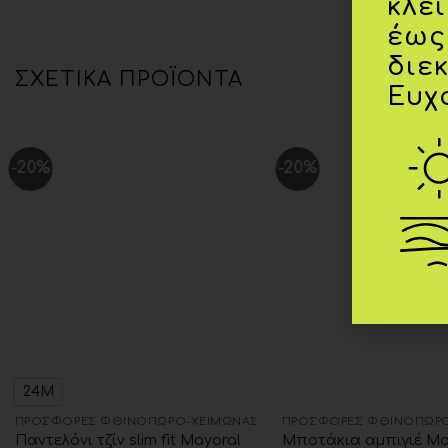
κλε
έως
διε
ΣΧΕΤΙΚΆ ΠΡΟΪΌΝΤΑ
Ευχ
-20%
-20%
Add to
wishlist
24Μ
ΠΡΟΣΦΟΡΈΣ ΦΘΙΝΌΠΩΡΟ-ΧΕΙΜΏΝΑΣ
ΠΡΟΣΦΟΡΈΣ ΦΘΙΝΌΠΩΡΟ
Παντελόνι τζίν slim fit Mayoral
Μποτάκια αμπιγιέ Ma