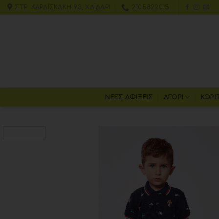
ΣΤΡ. ΚΑΡΑΪΣΚΆΚΗ 93, ΧΑΪΔΆΡΙ
2105822015
ΝΕΕΣ ΑΦΙΞΕΙΣ
ΑΓΌΡΙ
ΚΟΡΊ