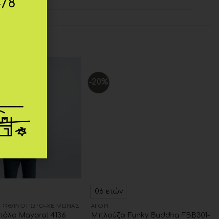
4/8
-20%
Add to
Add to
wishlist
wishlist
06 ετών
 ΦΘΙΝΌΠΩΡΟ-ΧΕΙΜΏΝΑΣ
ΑΓΌΡΙ
Μπλούζα Funky Buddha FBB301-
όλο Mayoral 4136