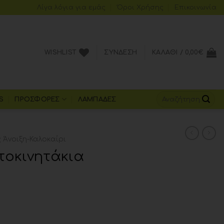
Λίγα λόγια για εμάς
Όροι Xρήσης
Επικοινωνία
WISHLIST
ΣΎΝΔΕΣΗ
ΚΑΛΆΘΙ /
0,00
€
S
ΠΡΟΣΦΟΡΈΣ
ΛΑΜΠΆΔΕΣ
Άνοιξη-Καλοκαίρι
τοκινητάκια