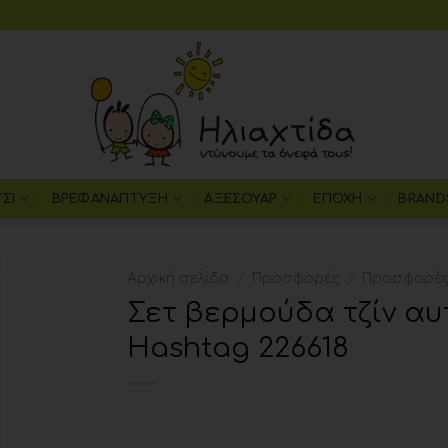
ΤΣΙ
ΒΡΕΦΑΝΆΠΤΥΞΗ
ΑΞΕΣΟΥΆΡ
ΕΠΟΧΉ
BRAND
Αρχική σελίδα
/
Προσφορές
/
Προσφορές 
Σετ βερμούδα τζίν αυ
Add to
Hashtag 226618
wishlist