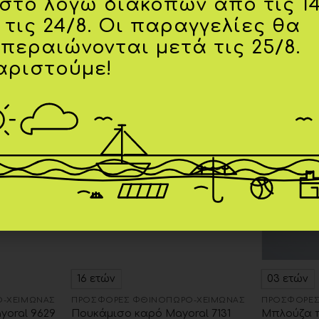
ιστό λόγω διακοπών από τις 1
 τις 24/8. Οι παραγγελίες θα
κπεραιώνονται μετά τις 25/8.
αριστούμε!
-20%
-20%
Add to
Add to
wishlist
wishlist
16 ετών
03 ετών
-ΧΕΙΜΏΝΑΣ
ΠΡΟΣΦΟΡΈΣ ΦΘΙΝΌΠΩΡΟ-ΧΕΙΜΏΝΑΣ
ΠΡΟΣΦΟΡΈΣ
yoral 9629
Πουκάμισο καρό Mayoral 7131
Μπλούζα π