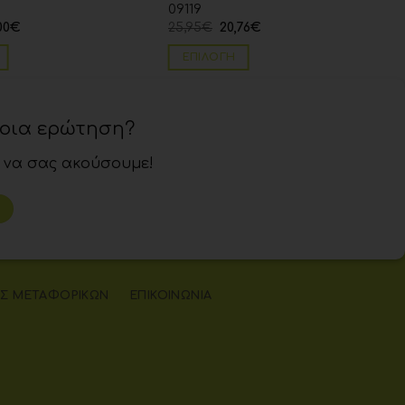
09119
00
€
25,95
€
20,76
€
ΕΠΙΛΟΓΉ
ποια ερώτηση?
 να σας ακούσουμε!
Σ ΜΕΤΑΦΟΡΙΚΏΝ
ΕΠΙΚΟΙΝΩΝΊΑ