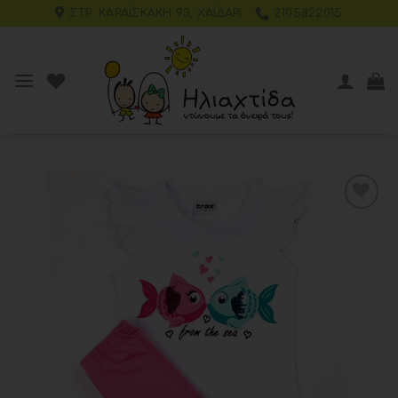
ΣΤΡ. ΚΑΡΑΪΣΚΆΚΗ 93, ΧΑΪΔΆΡΙ
2105822015
Add to
wishlist