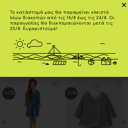
Επιπλέον πληροφορίες
Το κατάστημά μας θα παραμείνει κλειστό
λόγω διακοπών από τις 14/8 έως τις 24/8. Οι
παραγγελίες θα διεκπεραιώνονται μετά τις
01 ετών
,
02 ετών
,
03 ετών
,
04 ετών
,
25/8. Ευχαριστούμε!
ΗΛΙΚΊΑ
05 ετών
ΧΡΏΜΑ
Καμέλια
ΣΧΕΤΙΚΆ ΠΡΟΪΌΝΤΑ
-42%
-20%
Add to
Add to
wishlist
wishlist