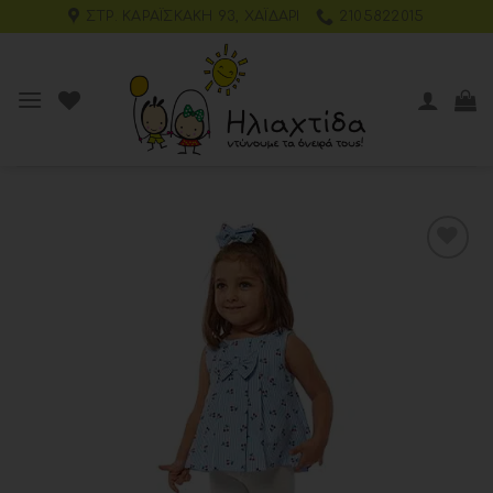
ΣΤΡ. ΚΑΡΑΪΣΚΆΚΗ 93, ΧΑΪΔΆΡΙ
2105822015
Add to
wishlist