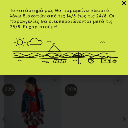
Επιπλέον πληροφορίες
Το κατάστημά μας θα παραμείνει κλειστό
λόγω διακοπών από τις 14/8 έως τις 24/8. Οι
παραγγελίες θα διεκπεραιώνονται μετά τις
25/8. Ευχαριστούμε!
ΗΛΙΚΊΑ
06Μ
,
09Μ
,
12Μ
,
18Μ
ΧΡΏΜΑ
Λευκό-Σιέλ
ΣΧΕΤΙΚΆ ΠΡΟΪΌΝΤΑ
-20%
-20%
Add to
Add to
wishlist
wishlist