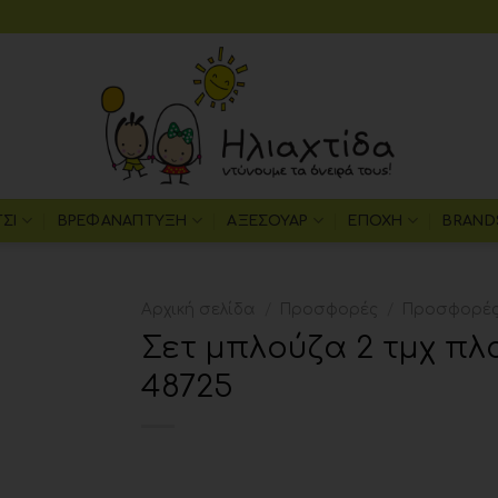
ΤΣΙ
ΒΡΕΦΑΝΆΠΤΥΞΗ
ΑΞΕΣΟΥΆΡ
ΕΠΟΧΉ
BRAND
Αρχική σελίδα
/
Προσφορές
/
Προσφορές 
Σετ μπλούζα 2 τμχ πλ
Add to
48725
wishlist