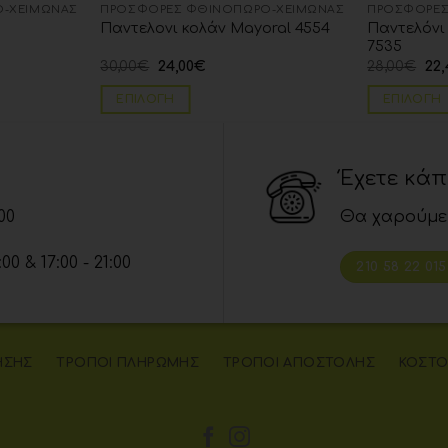
-ΧΕΙΜΏΝΑΣ
ΠΡΟΣΦΟΡΈΣ ΦΘΙΝΌΠΩΡΟ-ΧΕΙΜΏΝΑΣ
ΠΡΟΣΦΟΡΈΣ
Παντελόνι
Παντελονι κολάν Mayoral 4554
7535
30,00
€
24,00
€
28,00
€
22,
ΕΠΙΛΟΓΉ
ΕΠΙΛΟΓΉ
Έχετε κά
00
Θα χαρούμε
 & 17:00 - 21:00
210 58 22 015
ΉΣΗΣ
ΤΡΌΠΟΙ ΠΛΗΡΩΜΉΣ
ΤΡΌΠΟΙ ΑΠΟΣΤΟΛΉΣ
ΚΌΣΤΟ