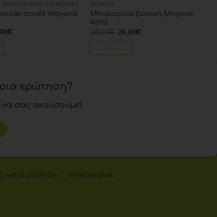
 ΦΘΙΝΌΠΩΡΟ-ΧΕΙΜΏΝΑΣ
ΚΟΡΊΤΣΙ
 κολάν σουέτ Mayoral
Μπαλαρίνα βασική Mayoral
46113
40
€
38,00
€
26,60
€
ΕΠΙΛΟΓΉ
ποια ερώτηση?
 να σας ακούσουμε!
Σ ΜΕΤΑΦΟΡΙΚΏΝ
ΕΠΙΚΟΙΝΩΝΊΑ