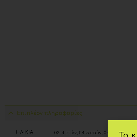
Επιπλέον πληροφορίες
ΗΛΙΚΊΑ
03-4 ετών
,
04-5 ετών
,
05-6 ετών
,
06-
Το 