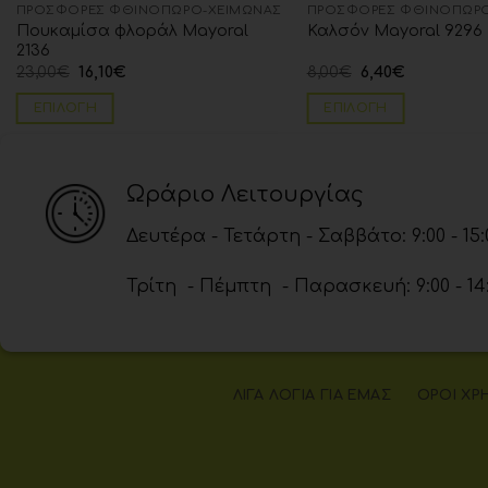
ΠΡΟΣΦΟΡΈΣ ΦΘΙΝΌΠΩΡΟ-ΧΕΙΜΏΝΑΣ
ΠΡΟΣΦΟΡΈΣ ΦΘΙΝΌΠΩΡΟ
Πουκαμίσα φλοράλ Mayoral
Καλσόν Mayoral 9296
2136
23,00
€
16,10
€
8,00
€
6,40
€
ΕΠΙΛΟΓΉ
ΕΠΙΛΟΓΉ
Ωράριο Λειτουργίας
Δευτέρα - Τετάρτη - Σαββάτο: 9:00 - 15:
Τρίτη - Πέμπτη - Παρασκευή: 9:00 - 14:00
ΛΊΓΑ ΛΌΓΙΑ ΓΙΑ ΕΜΆΣ
ΌΡΟΙ ΧΡ