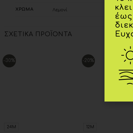
κλε
ΧΡΏΜΑ
Λεμονί
έως
διε
Ευχ
ΣΧΕΤΙΚΆ ΠΡΟΪΌΝΤΑ
-30%
-20%
Add to
wishlist
24Μ
12Μ