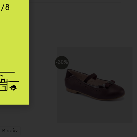
4/8
-30%
Add to
Add to
wishlist
wishlist
14 ετών