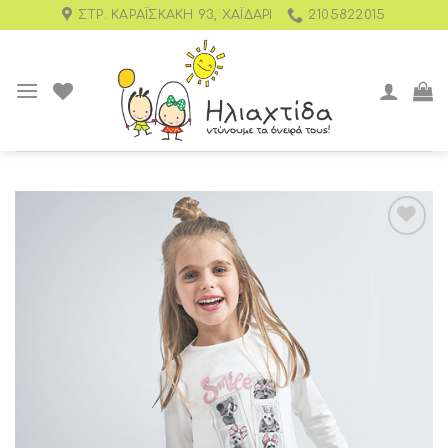
ΣΤΡ. ΚΑΡΑΪΣΚΆΚΗ 93, ΧΑΪΔΆΡΙ
2105822015
Add to
wishlist