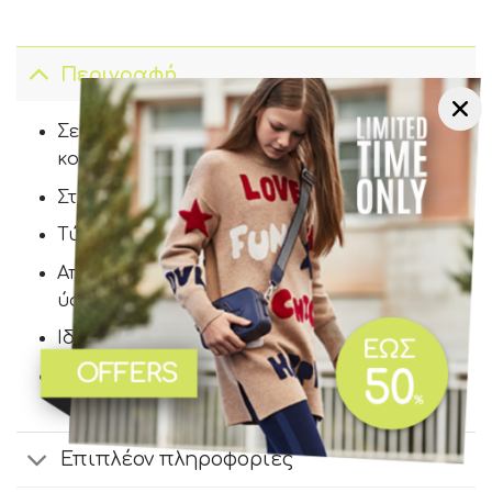
Περιγραφή
Σετ μπλούζες 2 τμχ μακρυμάνικες, για
κορίτσια 3-9 ετών.
Στρογγυλεμένος γιακάς.
Τύπωμα, σκυλάκια και καρδούλες.
Απαλό, βαμβακερό και ελαστικό
ύφασμα.
Ιδανικές, για κάθε τύπο ντυσίματος.
Σύνθεση 95% βαμβάκι-5% ελαστάν.
Επιπλέον πληροφορίες