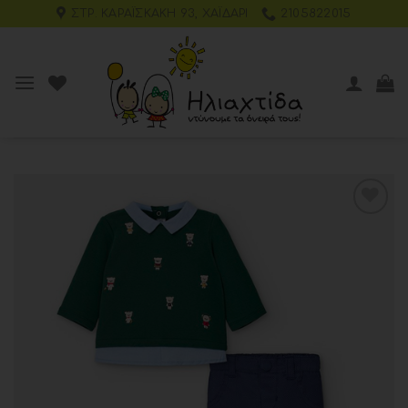
ΣΤΡ. ΚΑΡΑΪΣΚΆΚΗ 93, ΧΑΪΔΆΡΙ
2105822015
Add to
wishlist