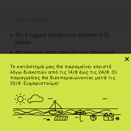
Περιγραφή
Σετ 2 τμχ,για νεογέννητο αγοράκι 0-12
μηνών.
Αποτελείται από μπλούζα και παντελόνι.
Μπλούζα φούτερ κυπαρισσί ,τύπου
Το κατάστημά μας θα παραμείνει κλειστό
πόλο,με γιακαδάκι γαλάζιο και απλικέ
λόγω διακοπών από τις 14/8 έως τις 24/8. Οι
αρκουδάκια.
παραγγελίες θα διεκπεραιώνονται μετά τις
25/8. Ευχαριστούμε!
Κούμπωμα στην πλάτη.
Κανονική γραμμή,απαλή αίσθηση.
95% βαμβάκι-5% ελαστάν.
Παντελόνι μπλέ,διακριτικό πουά, με
λάστιχο στη μέση για καλύτερη