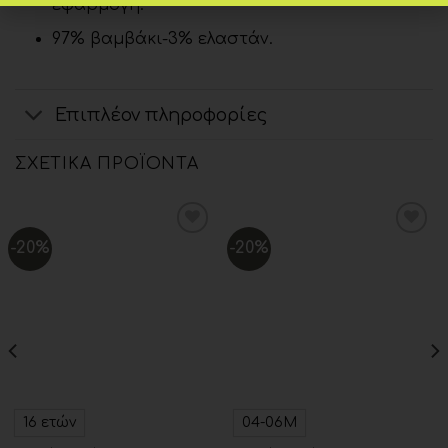
εφαρμογή.
97% βαμβάκι-3% ελαστάν.
Επιπλέον πληροφορίες
ΣΧΕΤΙΚΆ ΠΡΟΪΌΝΤΑ
-20%
-20%
Add to
Add to
wishlist
wishlist
16 ετών
04-06Μ