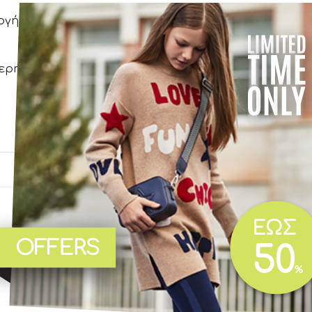
ογή.
τερη εφαρμογή.
-20%
-20%
Add to
Add to
wishlist
wishlist