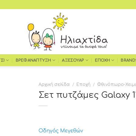
ΤΣΙ
ΒΡΕΦΑΝΆΠΤΥΞΗ
ΑΞΕΣΟΥΆΡ
ΕΠΟΧΉ
BRAND
Αρχική σελίδα
/
Εποχή
/
Φθινόπωρο-Χειμ
Σετ πυτζάμες Galaxy 1
Add to
wishlist
Οδηγός Μεγεθών