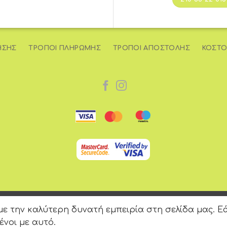
ΉΣΗΣ
ΤΡΌΠΟΙ ΠΛΗΡΩΜΉΣ
ΤΡΌΠΟΙ ΑΠΟΣΤΟΛΉΣ
ΚΌΣΤΟ
Copyright 2026 © e-iliaxtida.gr
 την καλύτερη δυνατή εμπειρία στη σελίδα μας. Εά
Made with
❤
by CBS
ένοι με αυτό.