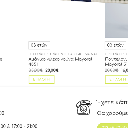
03 ετών
03 ετών
ΠΡΟΣΦΟΡΈΣ ΦΘΙΝΌΠΩΡΟ-ΧΕΙΜΏΝΑΣ
ΠΡΟΣΦΟΡΈΣ
e
Αμάνικο γιλέκο γούνα Mayoral
Παντελόνι
4351
Mayoral 51
35,00
€
28,00
€
20,00
€
16,
ΕΠΙΛΟΓΉ
ΕΠΙΛΟΓΉ
Έχετε κά
00
Θα χαρούμε
 & 17:00 - 21:00
210 58 22 015