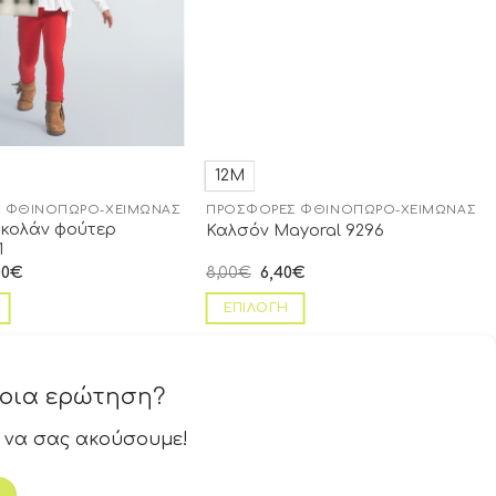
12Μ
 ΦΘΙΝΌΠΩΡΟ-ΧΕΙΜΏΝΑΣ
ΠΡΟΣΦΟΡΈΣ ΦΘΙΝΌΠΩΡΟ-ΧΕΙΜΏΝΑΣ
 κολάν φούτερ
Καλσόν Mayoral 9296
1
00
€
8,00
€
6,40
€
ΕΠΙΛΟΓΉ
ποια ερώτηση?
 να σας ακούσουμε!