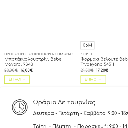
06Μ
ΠΡΟΣΦΟΡΈΣ ΦΘΙΝΌΠΩΡΟ-ΧΕΙΜΏΝΑΣ
ΚΟΡΊΤΣΙ
Μποτάκια λουστρίνι Bebe
Φορμάκι βελουτέ Beb
Mayoral 9343
Trybeyond 54511
20,00
€
16,00
€
21,50
€
17,20
€
ΕΠΙΛΟΓΉ
ΕΠΙΛΟΓΉ
Ωράριο Λειτουργίας
Δευτέρα - Τετάρτη - Σαββάτο: 9:00 - 15:
Τρίτη - Πέμπτη - Παρασκευή: 9:00 - 14:00