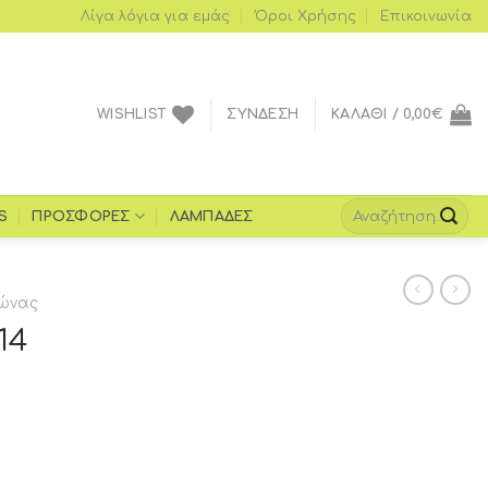
Λίγα λόγια για εμάς
Όροι Xρήσης
Επικοινωνία
WISHLIST
ΣΎΝΔΕΣΗ
ΚΑΛΆΘΙ /
0,00
€
S
ΠΡΟΣΦΟΡΈΣ
ΛΑΜΠΆΔΕΣ
ώνας
14