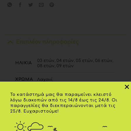
Επιπλέον πληροφορίες
03 ετών
,
04 ετών
,
05 ετών
,
06 ετών
,
ΗΛΙΚΊΑ
08 ετών
,
09 ετών
ΧΡΏΜΑ
Λαχανί
Το κατάστημά μας θα παραμείνει κλειστό
λόγω διακοπών από τις 14/8 έως τις 24/8. Οι
ΣΧΕΤΙΚΆ ΠΡΟΪΌΝΤΑ
παραγγελίες θα διεκπεραιώνονται μετά τις
25/8. Ευχαριστούμε!
-20%
-20%
Add to
Add to