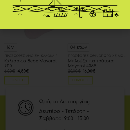
wishlist
wishlist
18Μ
04 ετών
ΠΡΟΣΦΟΡΈΣ ΆΝΟΙΞΗ-ΚΑΛΟΚΑΊΡΙ
ΠΡΟΣΦΟΡΈΣ ΦΘΙΝΌΠΩΡΟ-ΧΕΙΜΏΝΑΣ
Καλτσάκια Bebe Mayoral
Μπλούζα παπούτσια
9110
Mayoral 4059
6,00
€
4,80
€
20,00
€
16,00
€
ΕΠΙΛΟΓΉ
ΕΠΙΛΟΓΉ
Ωράριο Λειτουργίας
Δευτέρα - Τετάρτη -
Σαββάτο: 9:00 - 15:00