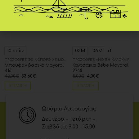
wishlist
wishlist
10 ετών
03Μ
06Μ
+1
ΠΡΟΣΦΟΡΈΣ ΦΘΙΝΌΠΩΡΟ-ΧΕΙΜΏΝΑΣ
ΠΡΟΣΦΟΡΈΣ ΆΝΟΙΞΗ-ΚΑΛΟΚΑΊΡΙ
Μπουφάν βασικό Mayoral
Καλτσάκια Bebe Mayoral
416
9768
42,00
€
33,60
€
5,00
€
4,00
€
ΕΠΙΛΟΓΉ
ΕΠΙΛΟΓΉ
Ωράριο Λειτουργίας
Δευτέρα - Τετάρτη -
Σαββάτο: 9:00 - 15:00