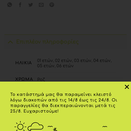
Επιπλέον πληροφορίες
01 ετών
,
02 ετών
,
03 ετών
,
04 ετών
,
ΗΛΙΚΊΑ
05 ετών
,
06 ετών
ΧΡΏΜΑ
Ροζ
Το κατάστημά μας θα παραμείνει κλειστό
λόγω διακοπών από τις 14/8 έως τις 24/8. Οι
ΣΧΕΤΙΚΆ ΠΡΟΪΌΝΤΑ
παραγγελίες θα διεκπεραιώνονται μετά τις
25/8. Ευχαριστούμε!
-20%
-20%
Add to
Add to