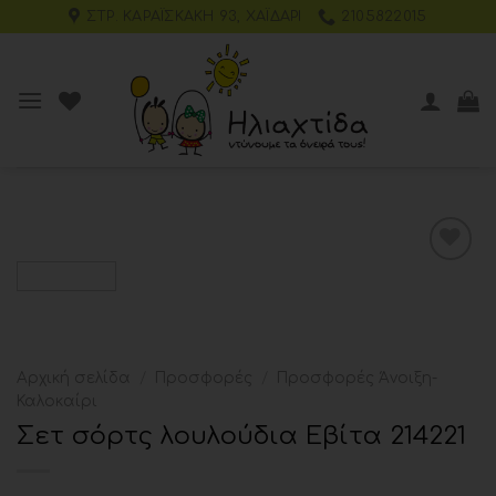
ΣΤΡ. ΚΑΡΑΪΣΚΆΚΗ 93, ΧΑΪΔΆΡΙ
2105822015
Add to
wishlist
Αρχική σελίδα
/
Προσφορές
/
Προσφορές Άνοιξη-
Καλοκαίρι
Σετ σόρτς λουλούδια Εβίτα 214221