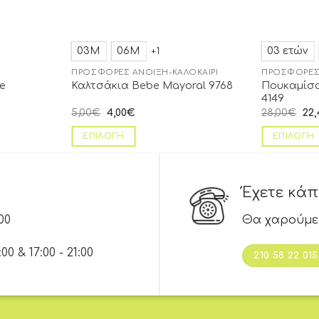
03Μ
06Μ
03 ετών
+1
ΠΡΟΣΦΟΡΈΣ ΆΝΟΙΞΗ-ΚΑΛΟΚΑΊΡΙ
ΠΡΟΣΦΟΡΈΣ
e
Πουκαμίσα
Καλτσάκια Bebe Mayoral 9768
4149
5,00
€
4,00
€
28,00
€
22,
ΕΠΙΛΟΓΉ
ΕΠΙΛΟΓΉ
Έχετε κά
00
Θα χαρούμε
 & 17:00 - 21:00
210 58 22 015