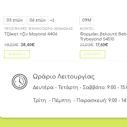
03 ετών
06 ετών
09Μ
+2
ΠΡΟΣΦΟΡΈΣ ΦΘΙΝΌΠΩΡΟ-ΧΕΙΜΏΝΑΣ
ΚΟΡΊΤΣΙ
Φορμάκι βελουτέ Beb
Τζάκετ τζίν Mayoral 4406
Trybeyond 54510
48,00
€
38,40
€
22,00
€
17,60
€
ΕΠΙΛΟΓΉ
ΕΠΙΛΟΓΉ
Ωράριο Λειτουργίας
Δευτέρα - Τετάρτη - Σαββάτο: 9:00 - 15:
Τρίτη - Πέμπτη - Παρασκευή: 9:00 - 14:00