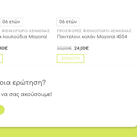
06 ετών
06 ετών
 ΦΘΙΝΌΠΩΡΟ-ΧΕΙΜΏΝΑΣ
ΠΡΟΣΦΟΡΈΣ ΦΘΙΝΌΠΩΡΟ-ΧΕΙΜΏΝΑΣ
 λουλούδια Mayoral
Παντελονι κολάν Mayoral 4554
40
€
30,00
€
24,00
€
ΕΠΙΛΟΓΉ
ποια ερώτηση?
 να σας ακούσουμε!