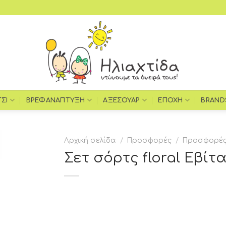
ΤΣΙ
ΒΡΕΦΑΝΆΠΤΥΞΗ
ΑΞΕΣΟΥΆΡ
ΕΠΟΧΉ
BRAND
Αρχική σελίδα
/
Προσφορές
/
Προσφορές 
Σετ σόρτς floral Εβίτα
Add to
wishlist