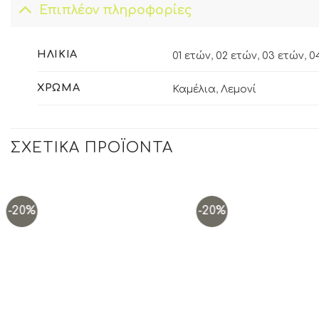
Επιπλέον πληροφορίες
ΗΛΙΚΊΑ
01 ετών
,
02 ετών
,
03 ετών
,
0
ΧΡΏΜΑ
Καμέλια
,
Λεμονί
ΣΧΕΤΙΚΆ ΠΡΟΪΌΝΤΑ
-20%
-20%
Add to
wishlist