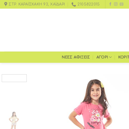
ΣΤΡ. ΚΑΡΑΪΣΚΆΚΗ 93, ΧΑΪΔΆΡΙ
2105822015
ΝΕΕΣ ΑΦΙΞΕΙΣ
ΑΓΌΡΙ
ΚΟΡΊ