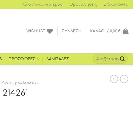
Λίγα λόγια για εμάς
Όροι Xρήσης
Επικοινωνία
WISHLIST
ΣΎΝΔΕΣΗ
ΚΑΛΆΘΙ /
0,00
€
S
ΠΡΟΣΦΟΡΈΣ
ΛΑΜΠΆΔΕΣ
Άνοιξη-Καλοκαίρι
 214261