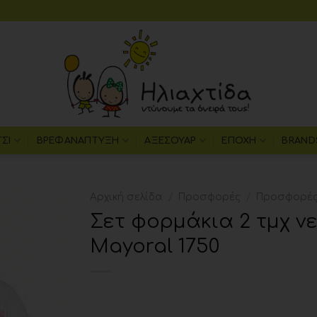
ΤΣΙ
ΒΡΕΦΑΝΆΠΤΥΞΗ
ΑΞΕΣΟΥΆΡ
ΕΠΟΧΉ
BRAND
Αρχική σελίδα
/
Προσφορές
/
Προσφορές 
Σετ φορμάκια 2 τμχ ν
Add to
Mayoral 1750
wishlist