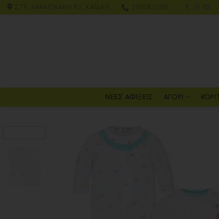
ΣΤΡ. ΚΑΡΑΪΣΚΆΚΗ 93, ΧΑΪΔΆΡΙ
2105822015
ΝΕΕΣ ΑΦΙΞΕΙΣ
ΑΓΌΡΙ
ΚΟΡΊ