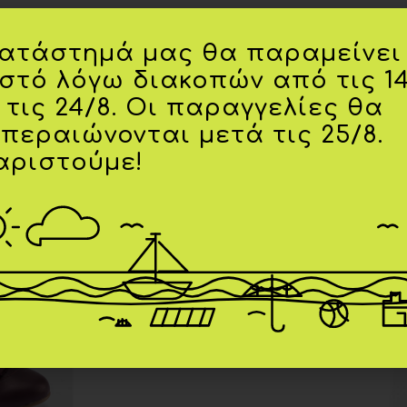
κατάστημά μας θα παραμείνει
ιστό λόγω διακοπών από τις 1
 τις 24/8. Οι παραγγελίες θα
0-1Μ
,
12Μ
κπεραιώνονται μετά τις 25/8.
Βεραμάν
αριστούμε!
-20%
-20%
Add to
Add to
wishlist
wishlist