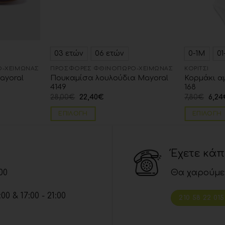
03 ετών
06 ετών
0-1Μ
0
-ΧΕΙΜΏΝΑΣ
ΠΡΟΣΦΟΡΈΣ ΦΘΙΝΌΠΩΡΟ-ΧΕΙΜΏΝΑΣ
ΚΟΡΊΤΣΙ
ayoral
Πουκαμίσα λουλούδια Mayoral
Κορμάκι α
4149
168
28,00
€
22,40
€
7,80
€
6,24
ΕΠΙΛΟΓΉ
ΕΠΙΛΟΓΉ
Έχετε κά
00
Θα χαρούμε
 & 17:00 - 21:00
210 58 22 015