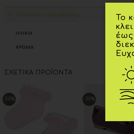
Επιπλέον πληροφορίες
Το 
κλε
ΗΛΙΚΊΑ
έως
διε
ΧΡΏΜΑ
Ευχ
ΣΧΕΤΙΚΆ ΠΡΟΪΌΝΤΑ
-20%
-30%
Add to
wishlist