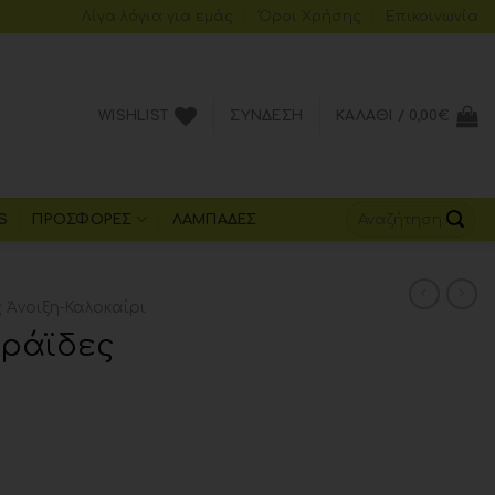
Λίγα λόγια για εμάς
Όροι Xρήσης
Επικοινωνία
WISHLIST
ΣΎΝΔΕΣΗ
ΚΑΛΆΘΙ /
0,00
€
S
ΠΡΟΣΦΟΡΈΣ
ΛΑΜΠΆΔΕΣ
Άνοιξη-Καλοκαίρι
εράϊδες