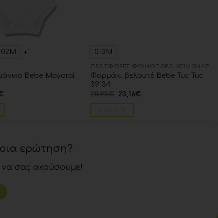
1-02Μ
0-3Μ
+1
ΠΡΟΣΦΟΡΈΣ ΦΘΙΝΌΠΩΡΟ-ΧΕΙΜΏΝΑΣ
μάνικο Bebe Mayoral
Φορμάκι βελουτέ Βebe Tuc Tuc
39134
€
28,95
€
23,16
€
ΕΠΙΛΟΓΉ
ποια ερώτηση?
 να σας ακούσουμε!