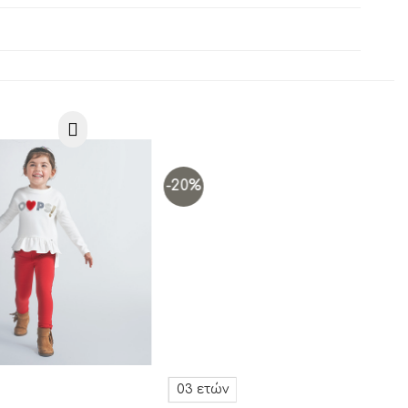
-20%
Add to
Add to
wishlist
wishlist
03 ετών