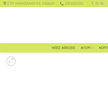
ΣΤΡ. ΚΑΡΑΪΣΚΆΚΗ 93, ΧΑΪΔΆΡΙ
2105822015
ΝΕΕΣ ΑΦΙΞΕΙΣ
ΑΓΌΡΙ
ΚΟΡΊ
Add to
wishlist