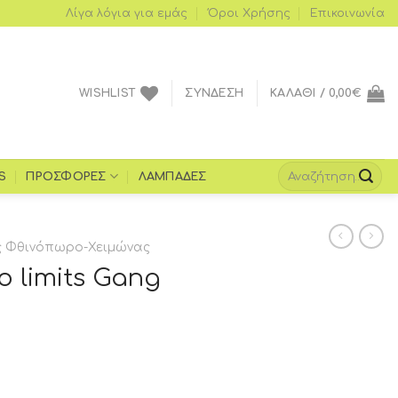
Λίγα λόγια για εμάς
Όροι Xρήσης
Επικοινωνία
WISHLIST
ΣΎΝΔΕΣΗ
ΚΑΛΆΘΙ /
0,00
€
S
ΠΡΟΣΦΟΡΈΣ
ΛΑΜΠΆΔΕΣ
 Φθινόπωρο-Χειμώνας
 limits Gang