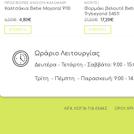
ΠΡΟΣΦΟΡΈΣ ΆΝΟΙΞΗ-ΚΑΛΟΚΑΊΡΙ
ΚΟΡΊΤΣΙ
Φορμάκι βελουτέ Beb
Καλτσάκια Bebe Mayoral 9110
Trybeyond 54511
6,00
€
4,80
€
21,50
€
17,20
€
ΕΠΙΛΟΓΉ
ΕΠΙΛΟΓΉ
Ωράριο Λειτουργίας
Δευτέρα - Τετάρτη - Σαββάτο: 9:00 - 15:
Τρίτη - Πέμπτη - Παρασκευή: 9:00 - 14:00
ΛΊΓΑ ΛΌΓΙΑ ΓΙΑ ΕΜΆΣ
ΌΡΟΙ ΧΡ