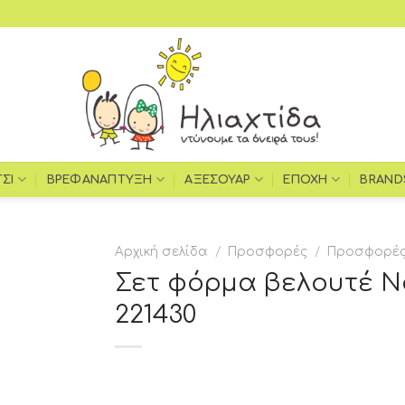
ΤΣΙ
ΒΡΕΦΑΝΆΠΤΥΞΗ
ΑΞΕΣΟΥΆΡ
ΕΠΟΧΉ
BRAND
Αρχική σελίδα
/
Προσφορές
/
Προσφορές
Σετ φόρμα βελουτέ No
221430