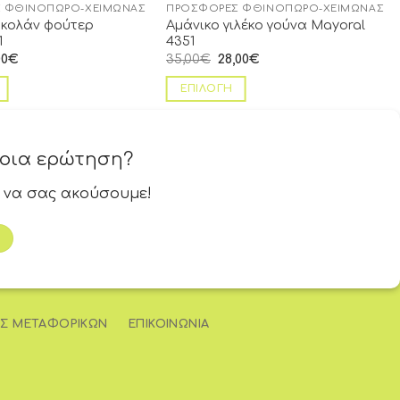
 ΦΘΙΝΌΠΩΡΟ-ΧΕΙΜΏΝΑΣ
ΠΡΟΣΦΟΡΈΣ ΦΘΙΝΌΠΩΡΟ-ΧΕΙΜΏΝΑΣ
 κολάν φούτερ
Αμάνικο γιλέκο γούνα Mayoral
1
4351
00
€
35,00
€
28,00
€
ΕΠΙΛΟΓΉ
ποια ερώτηση?
 να σας ακούσουμε!
Σ ΜΕΤΑΦΟΡΙΚΏΝ
ΕΠΙΚΟΙΝΩΝΊΑ