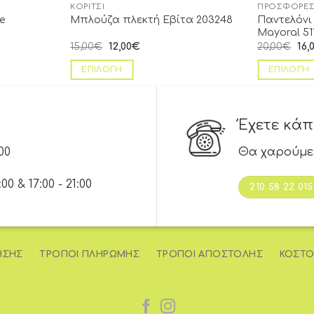
ΚΟΡΊΤΣΙ
ΠΡΟΣΦΟΡΈΣ
e
Παντελόνι
Μπλούζα πλεκτή Εβίτα 203248
Mayoral 51
15,00
€
12,00
€
20,00
€
16,
ΕΠΙΛΟΓΉ
ΕΠΙΛΟΓΉ
Έχετε κά
00
Θα χαρούμε
 & 17:00 - 21:00
210 58 22 015
ΉΣΗΣ
ΤΡΌΠΟΙ ΠΛΗΡΩΜΉΣ
ΤΡΌΠΟΙ ΑΠΟΣΤΟΛΉΣ
ΚΌΣΤΟ