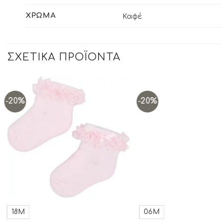
ΧΡΏΜΑ
Καφέ
ΣΧΕΤΙΚΆ ΠΡΟΪΌΝΤΑ
-20%
-20%
Add to
wishlist
18Μ
06Μ