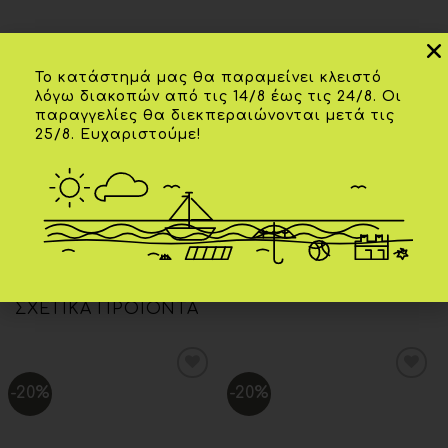
Το κατάστημά μας θα παραμείνει κλειστό
λόγω διακοπών από τις 14/8 έως τις 24/8. Οι
παραγγελίες θα διεκπεραιώνονται μετά τις
Επιπλέον πληροφορίες
25/8. Ευχαριστούμε!
ΗΛΙΚΊΑ
04-06Μ
,
06-09Μ
,
12Μ
ΧΡΏΜΑ
Μπλέ ουρανί
ΣΧΕΤΙΚΆ ΠΡΟΪΌΝΤΑ
-20%
-20%
Add to
Add to
wishlist
wishlist