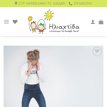
ΣΤΡ. ΚΑΡΑΪΣΚΆΚΗ 93, ΧΑΪΔΆΡΙ
2105822015
Add to
wishlist