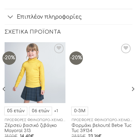
Επιπλέον πληροφορίες
ΣΧΕΤΙΚΆ ΠΡΟΪΌΝΤΑ
-20%
-20%
Add to
Add to
wishlist
wishlist
05 ετών
06 ετών
0-3Μ
+1
ΠΡΟΣΦΟΡΈΣ ΦΘΙΝΌΠΩΡΟ-ΧΕΙΜΏΝΑΣ
ΠΡΟΣΦΟΡΈΣ ΦΘΙΝΌΠΩΡΟ-ΧΕΙΜΏΝΑΣ
Zέρσεϋ βασικό ζιβάγκο
Φορμάκι βελουτέ Βebe Tuc
Mayoral 313
Tuc 39134
18,00
€
14,40
€
28,95
€
23,16
€