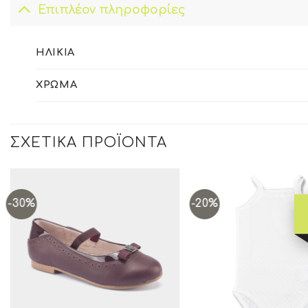
Επιπλέον πληροφορίες
ΗΛΙΚΊΑ
ΧΡΏΜΑ
ΣΧΕΤΙΚΆ ΠΡΟΪΌΝΤΑ
-30%
-20%
Add to
wishlist