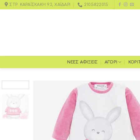
ΣΤΡ. ΚΑΡΑΪΣΚΆΚΗ 93, ΧΑΪΔΆΡΙ
2105822015
ΝΕΕΣ ΑΦΙΞΕΙΣ
ΑΓΌΡΙ
ΚΟΡΊ