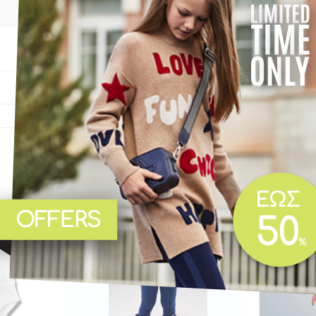
02-04Μ
,
06-09Μ
Καμέλια
-20%
-20%
Add to
Add to
wishlist
wishlist