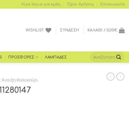
Λίγα λόγια για εμάς
Όροι Xρήσης
Επικοινωνία
WISHLIST
ΣΎΝΔΕΣΗ
ΚΑΛΆΘΙ /
0,00
€
S
ΠΡΟΣΦΟΡΈΣ
ΛΑΜΠΆΔΕΣ
Άνοιξη-Καλοκαίρι
1280147