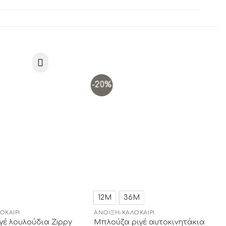
-20%
Add to
Add to
wishlist
wishlist
12Μ
36Μ
ΟΚΑΊΡΙ
ΆΝΟΙΞΗ-ΚΑΛΟΚΑΊΡΙ
γέ λουλούδια Zippy
Μπλούζα ριγέ αυτοκινητάκια