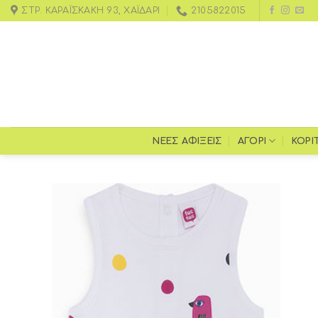
ΣΤΡ. ΚΑΡΑΪΣΚΆΚΗ 93, ΧΑΪΔΆΡΙ
2105822015
ΝΕΕΣ ΑΦΙΞΕΙΣ
ΑΓΌΡΙ
ΚΟΡΊ
Add to
wishlist