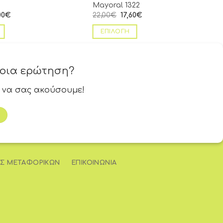
Mayoral 1322
00
€
22,00
€
17,60
€
ΕΠΙΛΟΓΉ
ποια ερώτηση?
 να σας ακούσουμε!
Σ ΜΕΤΑΦΟΡΙΚΏΝ
ΕΠΙΚΟΙΝΩΝΊΑ