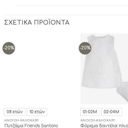
ΣΧΕΤΙΚΆ ΠΡΟΪΌΝΤΑ
-20%
-20%
Add to
wishlist
08 ετών
10 ετών
01-02Μ
02-04Μ
ΆΝΟΙΞΗ-ΚΑΛΟΚΑΊΡΙ
ΆΝΟΙΞΗ-ΚΑΛΟΚΑΊΡΙ
Πυτζάμα Friends Santoro
Φόρεμα δαντέλα πλισ