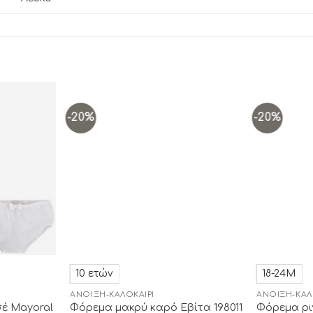
-20%
-20%
Add to
Add to
wishlist
wishlist
10 ετών
18-24Μ
ΆΝΟΙΞΗ-ΚΑΛΟΚΑΊΡΙ
ΆΝΟΙΞΗ-ΚΑΛ
έ Mayoral
Φόρεμα ρι
Φόρεμα μακρύ καρό Εβίτα 198011