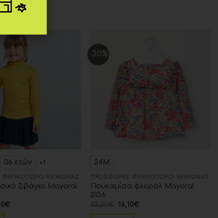
-30%
Add to
Add to
wishlist
wishlist
06 ετών
24Μ
+1
 ΦΘΙΝΌΠΩΡΟ-ΧΕΙΜΏΝΑΣ
ΠΡΟΣΦΟΡΈΣ ΦΘΙΝΌΠΩΡΟ-ΧΕΙΜΏΝΑΣ
σικό ζιβάγκο Mayoral
Πουκαμίσα φλοράλ Mayoral
2136
40
€
23,00
€
16,10
€