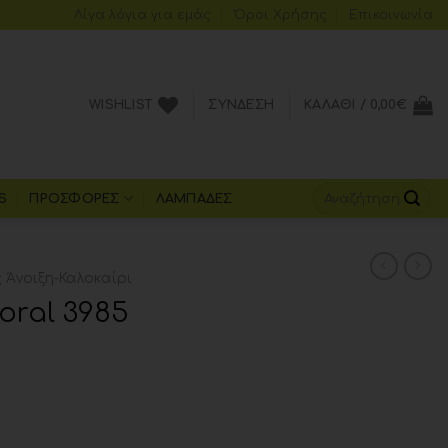
Λίγα λόγια για εμάς
Όροι Xρήσης
Επικοινωνία
WISHLIST
ΣΎΝΔΕΣΗ
ΚΑΛΆΘΙ /
0,00
€
S
ΠΡΟΣΦΟΡΈΣ
ΛΑΜΠΆΔΕΣ
Άνοιξη-Καλοκαίρι
ral 3985