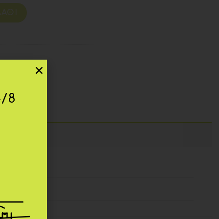
ΆΘΙ
4/8