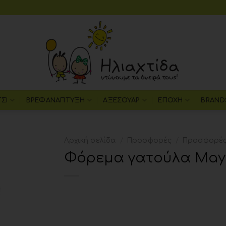
ΤΣΙ
ΒΡΕΦΑΝΆΠΤΥΞΗ
ΑΞΕΣΟΥΆΡ
ΕΠΟΧΉ
BRAND
Αρχική σελίδα
/
Προσφορές
/
Προσφορές 
Φόρεμα γατούλα Mayo
Add to
wishlist