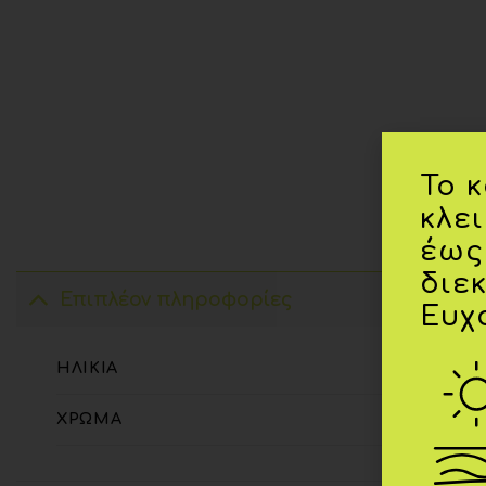
Το 
κλε
έως
διε
Επιπλέον πληροφορίες
Ευχ
ΗΛΙΚΊΑ
ΧΡΏΜΑ