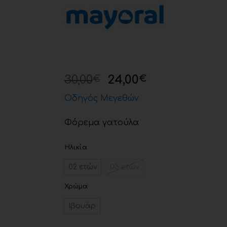
30,00
24,00
€
€
Οδηγός Μεγεθών
Φόρεμα γατούλα
Ηλικία
02 ετών
03 ετών
Χρώμα
Ιβουάρ