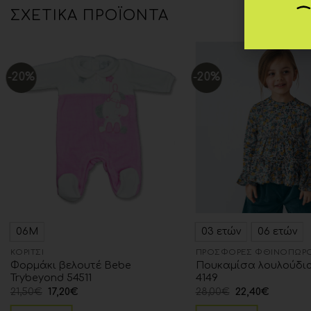
ΣΧΕΤΙΚΆ ΠΡΟΪΌΝΤΑ
-20%
-20%
Add to
wishlist
06Μ
03 ετών
06 ετών
ΚΟΡΊΤΣΙ
ΠΡΟΣΦΟΡΈΣ ΦΘΙΝΌΠΩΡΟ
Φορμάκι βελουτέ Bebe
Πουκαμίσα λουλούδια
Trybeyond 54511
4149
21,50
€
17,20
€
28,00
€
22,40
€