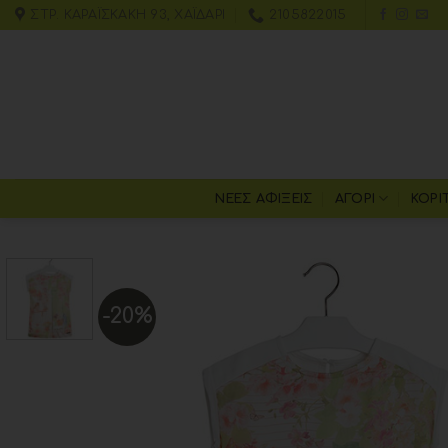
ΣΤΡ. ΚΑΡΑΪΣΚΆΚΗ 93, ΧΑΪΔΆΡΙ
2105822015
ΝΕΕΣ ΑΦΙΞΕΙΣ
ΑΓΌΡΙ
ΚΟΡΊ
-20%