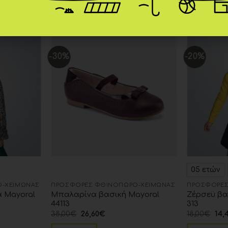
-30%
-20%
Add to
Add to
wishlist
wishlist
05 ετών
-ΧΕΙΜΏΝΑΣ
ΠΡΟΣΦΟΡΈΣ ΦΘΙΝΌΠΩΡΟ-ΧΕΙΜΏΝΑΣ
ΠΡΟΣΦΟΡΈΣ
 Mayoral
Μπαλαρίνα βασική Mayoral
Zέρσεϋ βα
44113
313
38,00
€
26,60
€
18,00
€
14,