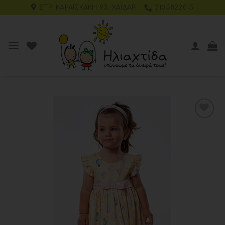
ΣΤΡ. ΚΑΡΑΪΣΚΆΚΗ 93, ΧΑΪΔΆΡΙ
2105822015
Add to
wishlist