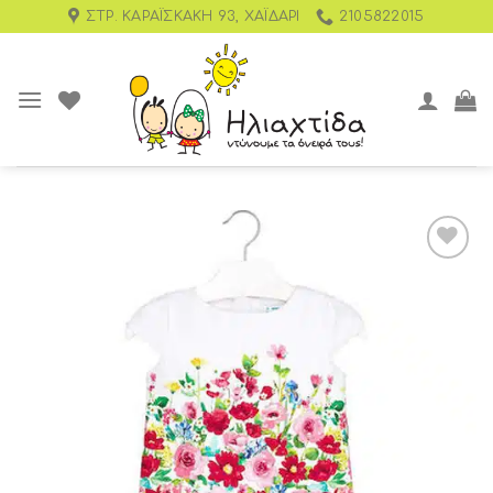
ΣΤΡ. ΚΑΡΑΪΣΚΆΚΗ 93, ΧΑΪΔΆΡΙ
2105822015
Add to
wishlist