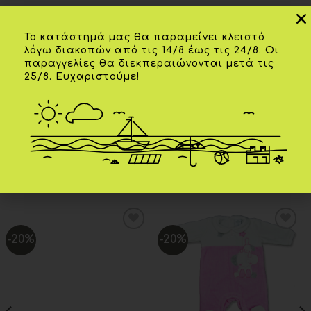
Επιπλέον πληροφορίες
Το κατάστημά μας θα παραμείνει κλειστό
λόγω διακοπών από τις 14/8 έως τις 24/8. Οι
παραγγελίες θα διεκπεραιώνονται μετά τις
25/8. Ευχαριστούμε!
02 ετών
,
03 ετών
,
04 ετών
,
05 ετών
,
ΗΛΙΚΊΑ
06 ετών
ΧΡΏΜΑ
Κοραλί φλούο
ΣΧΕΤΙΚΆ ΠΡΟΪΌΝΤΑ
-20%
-20%
Add to
Add to
wishlist
wishlist