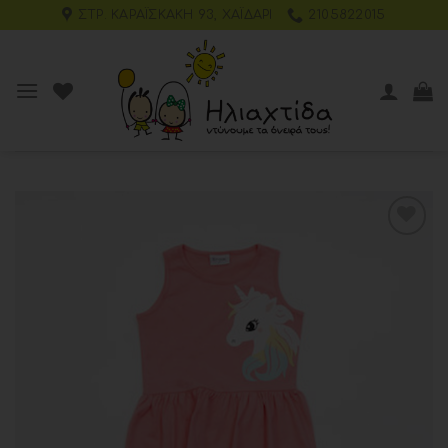
ΣΤΡ. ΚΑΡΑΪΣΚΆΚΗ 93, ΧΑΪΔΆΡΙ
2105822015
Add to
wishlist