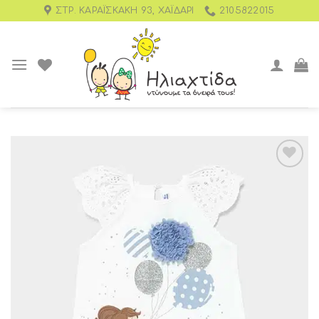
ΣΤΡ. ΚΑΡΑΪΣΚΆΚΗ 93, ΧΑΪΔΆΡΙ
2105822015
Add to
wishlist