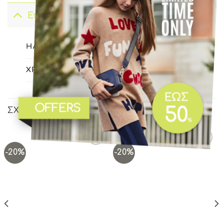
Επιπλέον πληροφορίες
ΗΛΙΚΊΑ
18Μ
,
24Μ
ΧΡΏΜΑ
Σιέλ
ΣΧΕΤΙΚΆ ΠΡΟΪΌΝΤΑ
-20%
-20%
Add to
Add to
wishlist
wishlist