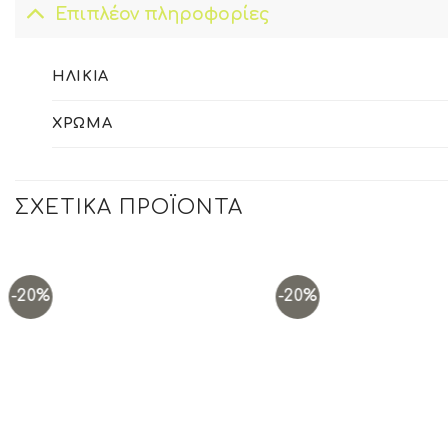
Επιπλέον πληροφορίες
ΗΛΙΚΊΑ
ΧΡΏΜΑ
ΣΧΕΤΙΚΆ ΠΡΟΪΌΝΤΑ
-20%
-20%
Add to
wishlist