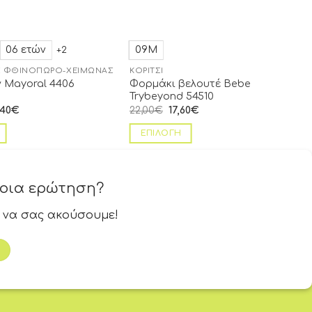
06 ετών
09Μ
+2
 ΦΘΙΝΌΠΩΡΟ-ΧΕΙΜΏΝΑΣ
ΚΟΡΊΤΣΙ
Φορμάκι βελουτέ Bebe
ν Mayoral 4406
Trybeyond 54510
,40
€
22,00
€
17,60
€
ΕΠΙΛΟΓΉ
ποια ερώτηση?
 να σας ακούσουμε!