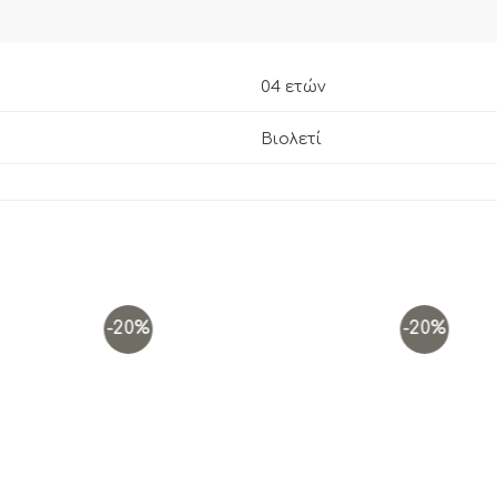
04 ετών
Βιολετί
-20%
-20%
Add to
Add to
wishlist
wishlist