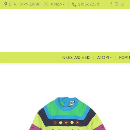
ΣΤΡ. ΚΑΡΑΪΣΚΆΚΗ 93, ΧΑΪΔΆΡΙ
2105822015
ΝΕΕΣ ΑΦΙΞΕΙΣ
ΑΓΌΡΙ
ΚΟΡΊ
Add to
wishlist