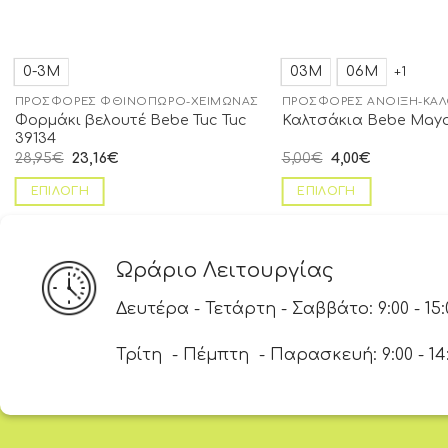
0-3Μ
03Μ
06Μ
+1
ΠΡΟΣΦΟΡΈΣ ΦΘΙΝΌΠΩΡΟ-ΧΕΙΜΏΝΑΣ
ΠΡΟΣΦΟΡΈΣ ΆΝΟΙΞΗ-ΚΑΛ
Φορμάκι βελουτέ Βebe Tuc Tuc
Καλτσάκια Bebe Mayo
39134
28,95
€
23,16
€
5,00
€
4,00
€
ΕΠΙΛΟΓΉ
ΕΠΙΛΟΓΉ
Ωράριο Λειτουργίας
Δευτέρα - Τετάρτη - Σαββάτο: 9:00 - 15:
Τρίτη - Πέμπτη - Παρασκευή: 9:00 - 14:00