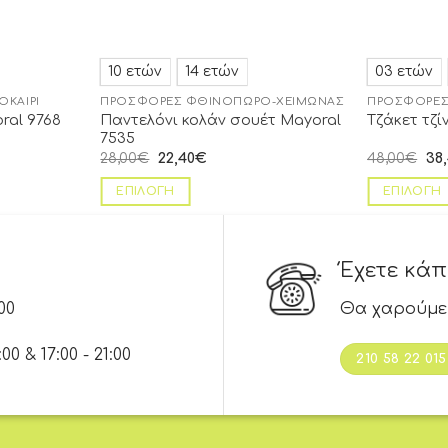
10 ετών
14 ετών
03 ετών
ΟΚΑΊΡΙ
ΠΡΟΣΦΟΡΈΣ ΦΘΙΝΌΠΩΡΟ-ΧΕΙΜΏΝΑΣ
ΠΡΟΣΦΟΡΈΣ
Παντελόνι κολάν σουέτ Mayoral
ral 9768
Τζάκετ τζί
7535
28,00
€
22,40
€
48,00
€
38
ΕΠΙΛΟΓΉ
ΕΠΙΛΟΓΉ
Έχετε κά
00
Θα χαρούμε
 & 17:00 - 21:00
210 58 22 015