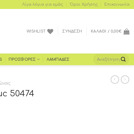
Λίγα λόγια για εμάς
Όροι Xρήσης
Επικοινωνία
WISHLIST
ΣΎΝΔΕΣΗ
ΚΑΛΆΘΙ /
0,00
€
S
ΠΡΟΣΦΟΡΈΣ
ΛΑΜΠΆΔΕΣ
ώνας
uc 50474