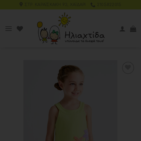
ΣΤΡ. ΚΑΡΑΪΣΚΆΚΗ 93, ΧΑΪΔΆΡΙ
2105822015
Add to
wishlist