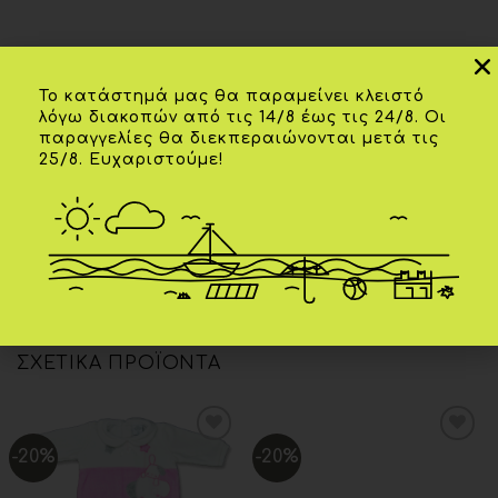
Το κατάστημά μας θα παραμείνει κλειστό
λόγω διακοπών από τις 14/8 έως τις 24/8. Οι
Επιπλέον πληροφορίες
παραγγελίες θα διεκπεραιώνονται μετά τις
25/8. Ευχαριστούμε!
03 ετών
,
04 ετών
,
05 ετών
,
06 ετών
,
ΗΛΙΚΊΑ
08 ετών
,
09 ετών
ΧΡΏΜΑ
Λαχανί
ΣΧΕΤΙΚΆ ΠΡΟΪΌΝΤΑ
-20%
-20%
Add to
Add to
wishlist
wishlist